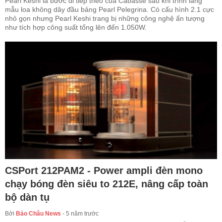
Pearl Keshi là bước đi tiếp theo của Cabasse sau khi trình làng
mẫu loa không dây đầu bảng Pearl Pelegrina. Có cấu hình 2.1 cực
nhỏ gọn nhưng Pearl Keshi trang bị những công nghệ ấn tượng
như tích hợp công suất tổng lên đến 1.050W.
CSPort 212PAM2 - Power ampli đèn mono
chạy bóng đèn siêu to 212E, nâng cấp toàn
bộ dàn tụ
Bởi
Bảo Châu News
-
5 năm trước