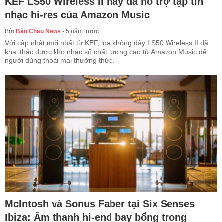
KEF LS50 Wireless II nay đã hỗ trợ tập tin
nhạc hi-res của Amazon Music
Bởi
Bảo Châu News
-
5 năm trước
Với cập nhật mới nhất từ KEF, loa không dây LS50 Wireless II đã
khai thác được kho nhạc số chất lượng cao từ Amazon Music để
người dùng thoải mái thưởng thức.
McIntosh và Sonus Faber tại Six Senses
Ibiza: Âm thanh hi-end bay bổng trong