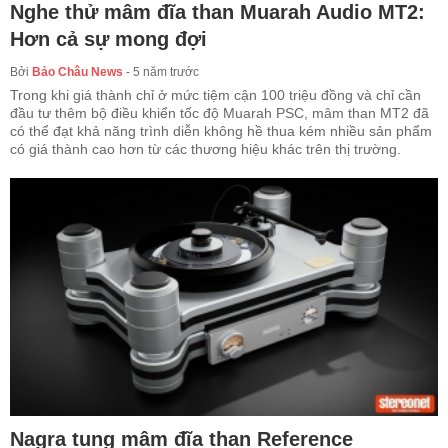
Nghe thử mâm đĩa than Muarah Audio MT2:
Hơn cả sự mong đợi
Bởi
Bảo Châu News
-
5 năm trước
Trong khi giá thành chỉ ở mức tiệm cận 100 triệu đồng và chỉ cần
đầu tư thêm bộ điều khiển tốc độ Muarah PSC, mâm than MT2 đã
có thể đạt khả năng trình diễn không hề thua kém nhiều sản phẩm
có giá thành cao hơn từ các thương hiệu khác trên thị trường.
Nagra tung mâm đĩa than Reference