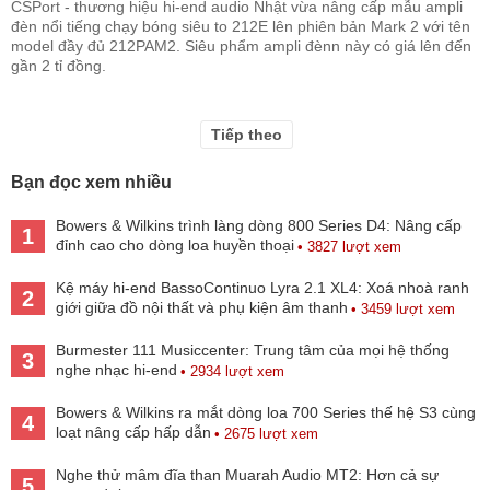
CSPort - thương hiệu hi-end audio Nhật vừa nâng cấp mẫu ampli
đèn nổi tiếng chạy bóng siêu to 212E lên phiên bản Mark 2 với tên
model đầy đủ 212PAM2. Siêu phẩm ampli đènn này có giá lên đến
gần 2 tỉ đồng.
Tiếp theo
Bạn đọc xem nhiều
Bowers & Wilkins trình làng dòng 800 Series D4: Nâng cấp
1
đỉnh cao cho dòng loa huyền thoại
• 3827 lượt xem
Kệ máy hi-end BassoContinuo Lyra 2.1 XL4: Xoá nhoà ranh
2
giới giữa đồ nội thất và phụ kiện âm thanh
• 3459 lượt xem
Burmester 111 Musiccenter: Trung tâm của mọi hệ thống
3
nghe nhạc hi-end
• 2934 lượt xem
Bowers & Wilkins ra mắt dòng loa 700 Series thế hệ S3 cùng
4
loạt nâng cấp hấp dẫn
• 2675 lượt xem
Nghe thử mâm đĩa than Muarah Audio MT2: Hơn cả sự
5