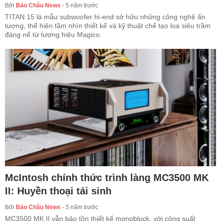
Bởi
Bảo Châu News
-
5 năm trước
TITAN 15 là mẫu subwoofer hi-end sở hữu những công nghệ ấn
tượng, thể hiện tầm nhìn thiết kế và kỹ thuật chế tạo loa siêu trầm
đáng nể từ tượng hiệu Magico.
McIntosh chính thức trình làng MC3500 MK
II: Huyền thoại tái sinh
Bởi
Bảo Châu News
-
5 năm trước
MC3500 MK II vẫn bảo tồn thiết kế monoblock, với công suất