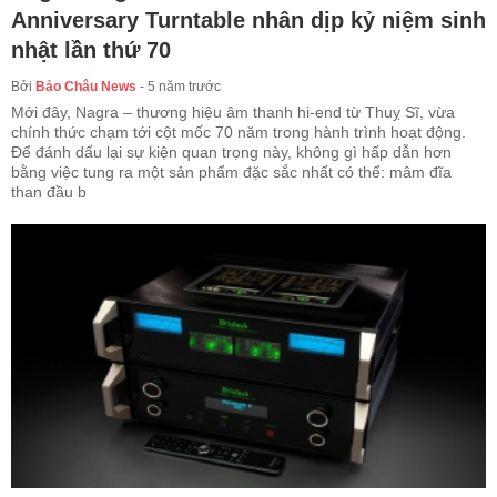
Anniversary Turntable nhân dịp kỷ niệm sinh
nhật lần thứ 70
Bởi
Bảo Châu News
-
5 năm trước
Mới đây, Nagra – thương hiệu âm thanh hi-end từ Thuỵ Sĩ, vừa
chính thức chạm tới cột mốc 70 năm trong hành trình hoạt động.
Để đánh dấu lại sự kiện quan trọng này, không gì hấp dẫn hơn
bằng việc tung ra một sản phẩm đặc sắc nhất có thể: mâm đĩa
than đầu b