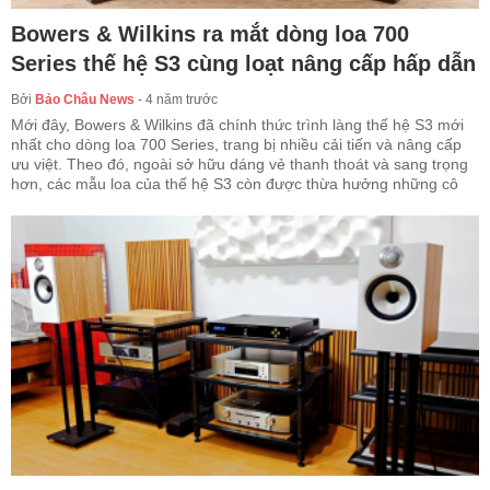
Bowers & Wilkins ra mắt dòng loa 700
Series thế hệ S3 cùng loạt nâng cấp hấp dẫn
Bởi
Bảo Châu News
-
4 năm trước
Mới đây, Bowers & Wilkins đã chính thức trình làng thế hệ S3 mới
nhất cho dòng loa 700 Series, trang bị nhiều cải tiến và nâng cấp
ưu việt. Theo đó, ngoài sở hữu dáng vẻ thanh thoát và sang trọng
hơn, các mẫu loa của thế hệ S3 còn được thừa hưởng những cô