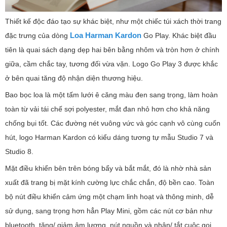
Thiết kế độc đáo tạo sự khác biệt, như một chiếc túi xách thời trang
Loa Harman Kardon
đặc trưng của dòng
Go Play. Khác biệt đầu
tiên là quai sách dạng dẹp hai bên bằng nhôm và tròn hơn ở chính
giữa, cầm chắc tay, tương đối vừa vặn. Logo Go Play 3 được khắc
ở bên quai tăng độ nhận diện thương hiệu.
Bao bọc loa là một tấm lưới ê căng màu đen sang trọng, làm hoàn
toàn từ vải tái chế sợi polyester, mắt đan nhỏ hơn cho khả năng
chống bụi tốt. Các đường nét vuông vức và góc cạnh vô cùng cuốn
hút, logo Harman Kardon có kiểu dáng tương tự mẫu Studio 7 và
Studio 8.
Mặt điều khiển bên trên bóng bẩy và bắt mắt, đó là nhờ nhà sản
xuất đã trang bị mặt kính cường lực chắc chắn, độ bền cao. Toàn
bộ nút điều khiển cảm ứng một chạm linh hoạt và thông minh, dễ
sử dụng, sang trọng hơn hẳn Play Mini, gồm các nút cơ bản như
bluetooth, tăng/ giảm âm lượng, nút nguồn và nhận/ tắt cuộc gọi.