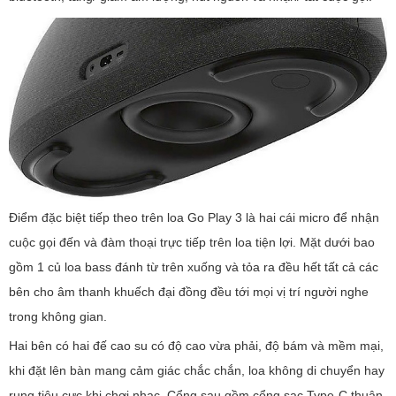
Điểm đặc biệt tiếp theo trên loa Go Play 3 là hai cái micro để nhận
cuộc gọi đến và đàm thoại trực tiếp trên loa tiện lợi. Mặt dưới bao
gồm 1 củ loa bass đánh từ trên xuống và tỏa ra đều hết tất cả các
bên cho âm thanh khuếch đại đồng đều tới mọi vị trí người nghe
trong không gian.
Hai bên có hai đế cao su có độ cao vừa phải, độ bám và mềm mại,
khi đặt lên bàn mang cảm giác chắc chắn, loa không di chuyển hay
rung tiêu cực khi chơi nhạc. Cổng sau gồm cổng sạc Type-C thuận