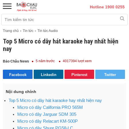
Hotline 1900 0255
Trang chủ
Tin tức
Tin tức Audio
Top 5 Micro có dây hát karaoke hay nhất hiện
nay
5 năm trước
4017394 lượt xem
Bảo Châu News
Facebook
Linkedin
Pinterest
Twitter
Nội dung chính
Top 5 Micro có dây hát karaoke hay nhất hiện nay
Micro có dây California PRO 565M
Micro có dây Jarguar SDM 305
Micro có dây Relacart KM-500P
Micro có dây Shure PG58-LC