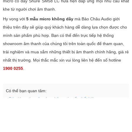
micro có dây Shure SM58 LC hứa hẹn đáp ứng mọi nhu cầu khắt
khe từ người chơi âm thanh.
Hy vọng với
5 mẫu micro không dây
mà Bảo Châu Audio giới
thiệu trên đây sẽ giúp quý khách hàng dễ dàng lựa chọn được cho
mình sản phẩm phù hợp. Bạn có thể đến trực tiếp hệ thống
showroom âm thanh của chúng tôi trên toàn quốc để tham quan,
trải nghiệm và mua sắm những thiết bị âm thanh chính hãng, giá rẻ
nhất thị trường. Mọi thắc mắc xin vui lòng liên hệ đến số hotline
1900 0255
.
Có thể bạn quan tâm:
Dàn Karaoke nên chọn hãng nào tốt nhất hiện nay
Vang số - mảnh ghép hoàn hảo của hệ thống âm thanh
chuyên nghiệp