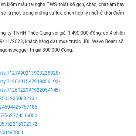
tìm kiếm mẫu tai nghe TWS thiết kế gọn, chắc, chất âm hay
ẽ là một trong những sự lựa chọn hợp lý nhất ở thời điểm
g ty TNHH Phúc Giang với giá: 1.490.000 đồng, có 4 phiên
ến 9/11/2023, khách hàng đặt mua trước JBL Wave Beam sẽ
aigonswagger trị giá 300.000 đồng.
tivity:7127490213903228928/
tivity:7126491547918856192/
tivity:7126122941922054145/
1725012250632231
0724504425767185
0357562724516000
0008752215302372
8400487803