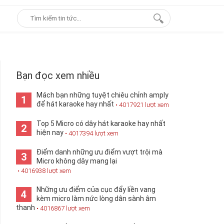
Bạn đọc xem nhiều
Mách bạn những tuyệt chiêu chỉnh amply
1
để hát karaoke hay nhất
• 4017921 lượt xem
Top 5 Micro có dây hát karaoke hay nhất
2
hiện nay
• 4017394 lượt xem
Điểm danh những ưu điểm vượt trội mà
3
Micro không dây mang lại
• 4016938 lượt xem
Những ưu điểm của cục đẩy liền vang
4
kèm micro làm nức lòng dân sành âm
thanh
• 4016867 lượt xem