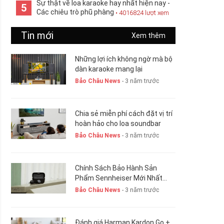
Sự thật về loa karaoke hay nhất hiện nay -
5
Các chiêu trò phũ phàng
• 4016824 lượt xem
Tin mới
Xem thêm
Những lợi ích không ngờ mà bộ
dàn karaoke mang lại
Bảo Châu News
- 3 năm trước
Chia sẻ miễn phí cách đặt vị trí
hoàn hảo cho loa soundbar
Bảo Châu News
- 3 năm trước
Chính Sách Bảo Hành Sản
Phẩm Sennheiser Mới Nhất
Hiện Nay. New 2023
Bảo Châu News
- 3 năm trước
Đánh giá Harman Kardon Go +