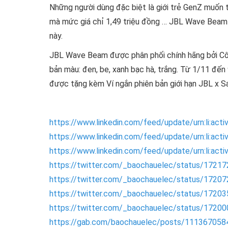
Những người dùng đặc biệt là giới trẻ GenZ muốn 
mà mức giá chỉ 1,49 triệu đồng … JBL Wave Beam s
này.
JBL Wave Beam được phân phối chính hãng bởi Côn
bản màu: đen, be, xanh bạc hà, trắng. Từ 1/11 đ
được tặng kèm Ví ngắn phiên bản giới hạn JBL x S
https://www.linkedin.com/feed/update/urn:li:ac
https://www.linkedin.com/feed/update/urn:li:ac
https://www.linkedin.com/feed/update/urn:li:ac
https://twitter.com/_baochauelec/status/172
https://twitter.com/_baochauelec/status/172
https://twitter.com/_baochauelec/status/172
https://twitter.com/_baochauelec/status/172
https://gab.com/baochauelec/posts/11136705