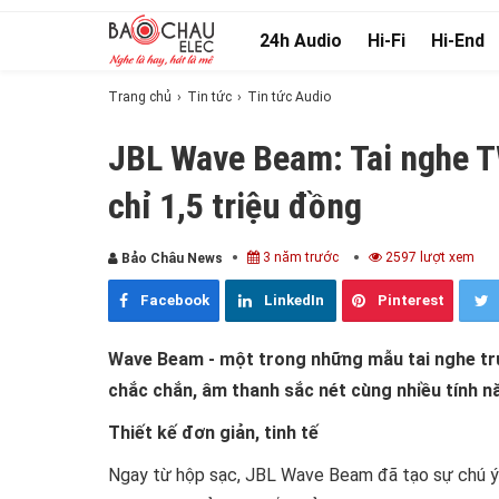
24h Audio
Hi-Fi
Hi-End
Trang chủ
Tin tức
Tin tức Audio
JBL Wave Beam: Tai nghe T
chỉ 1,5 triệu đồng
3 năm trước
2597 lượt xem
Bảo Châu News
Facebook
LinkedIn
Pinterest
Wave Beam - một trong những mẫu tai nghe tru
chắc chắn, âm thanh sắc nét cùng nhiều tính năn
Thiết kế đơn giản, tinh tế
Ngay từ hộp sạc, JBL Wave Beam đã tạo sự chú ý 