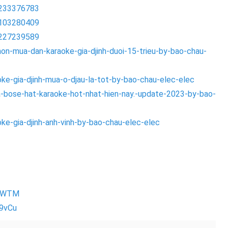
2233376783
5103280409
0227239589
n-mua-dan-karaoke-gia-djinh-duoi-15-trieu-by-bao-chau-
e-gia-djinh-mua-o-djau-la-tot-by-bao-chau-elec-elec
bose-hat-karaoke-hot-nhat-hien-nay.-update-2023-by-bao-
e-gia-djinh-anh-vinh-by-bao-chau-elec-elec
7aWTM
9vCu