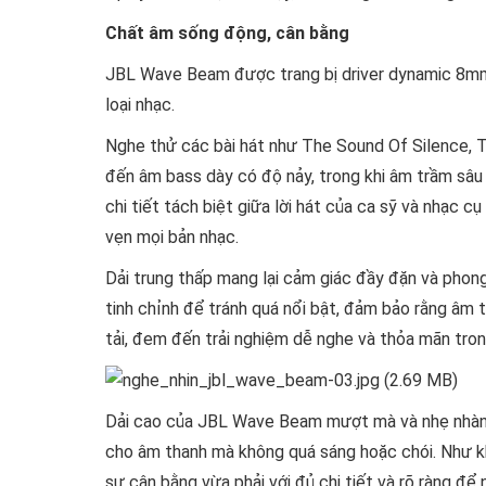
Chất âm sống động, cân bằng
JBL Wave Beam được trang bị driver dynamic 8mm 
loại nhạc.
Nghe thử các bài hát như The Sound Of Silence, 
đến âm bass dày có độ nảy, trong khi âm trầm sâu 
chi tiết tách biệt giữa lời hát của ca sỹ và nhạc 
vẹn mọi bản nhạc.
Dải trung thấp mang lại cảm giác đầy đặn và phon
tinh chỉnh để tránh quá nổi bật, đảm bảo rằng âm 
tải, đem đến trải nghiệm dễ nghe và thỏa mãn tron
Dải cao của JBL Wave Beam mượt mà và nhẹ nhàng.
cho âm thanh mà không quá sáng hoặc chói. Như k
sự cân bằng vừa phải với đủ chi tiết và rõ ràng đ