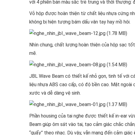
với 4 phiên bản màu sắc trẻ trung và thời thượng: đ
Vỏ hộp được hoàn thiện từ chất liệu nhựa cứng n
không bị hiện tượng bám dấu vân tay hay mồ hôi.
Nhìn chung, chất lượng hoàn thiện của hộp sạc tố
mẽ.
JBL Wave Beam có thiết kế nhỏ gọn, tinh tế với 
liệu nhựa ABS cao cấp, có độ bền cao. Mặt ngoài 
xước và dễ dàng vệ sinh.
Phần housing của tai nghe được thiết kế in-ear v
Beam giúp ôm sát vào tai, tạo cảm giác chắc chắn,
“quẩy” theo nhạc. Dù vậy, vẫn mang đến cảm giác ê