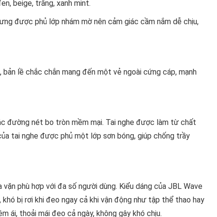
en, beige, trắng, xanh mint.
hưng được phủ lớp nhám mờ nên cảm giác cầm nắm dễ chịu,
t, bản lề chắc chắn mang đến một vẻ ngoài cứng cáp, mạnh
các đường nét bo tròn mềm mại. Tai nghe được làm từ chất
của tai nghe được phủ một lớp sơn bóng, giúp chống trầy
ừa vặn phù hợp với đa số người dùng. Kiểu dáng của JBL Wave
 khó bị rơi khi đeo ngay cả khi vận động như tập thể thao hay
m ái, thoải mái đeo cả ngày, không gây khó chịu.