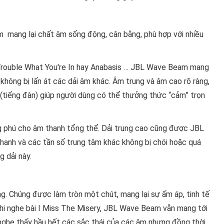
mang lại chất âm sống động, cân bằng, phù hợp với nhiều
Trouble What You're In hay Anabasis … JBL Wave Beam mang
không bị lấn át các dải âm khác. Âm trung và âm cao rõ ràng,
cụ (tiếng đàn) giúp người dùng có thể thưởng thức “cảm” trọn
g phú cho âm thanh tổng thể. Dải trung cao cũng được JBL
thanh và các tần số trung tâm khác không bị chói hoặc quá
g dải này.
 Chúng được làm tròn một chút, mang lại sự ấm áp, tinh tế
hi nghe bài I Miss The Misery, JBL Wave Beam vẫn mang tới
ể nghe thấy hầu hết các sắc thái của các âm nhưng đồng thời