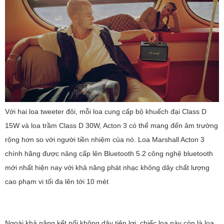
dàng mang theo bất cứ đâu mà bạn mong muốn.
Xem chi tiết giá Loa bluetooth Marshall Emberton 2
Loa Marshall Acton 3
Loa Marshall Acton 3 được thiết kế cho âm thanh nổi với hệ thống
củ loa chất lượng cao độc đáo bao gồm 2 loa tweeter 3/4 inch và
loa trầm 14 inch cho trải nghiệm âm thanh mạnh mẽ đáp ứng mọi
nhu cầu âm nhạc của bạn.