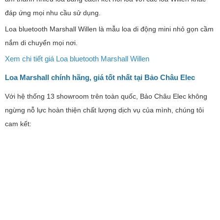
Loa Marshall Acton 2 được trang bị đầy đủ kết nối có dây và không
dây. Bao gồm kết nối Bluetooth và cổng AUX. Quan trọng nhất, loa
sử dụng IC xử lý âm thanh DAC cao cấp và chip Bluetooth 5.0 giúp
truyền tải âm nhạc với chất lượng cao và ổn định nhất. Bạn cũng
có thể trải nghiệm tính năng đa máy chủ và dễ dàng kết nối và
chuyển đổi giữa hai thiết bị Bluetooth.