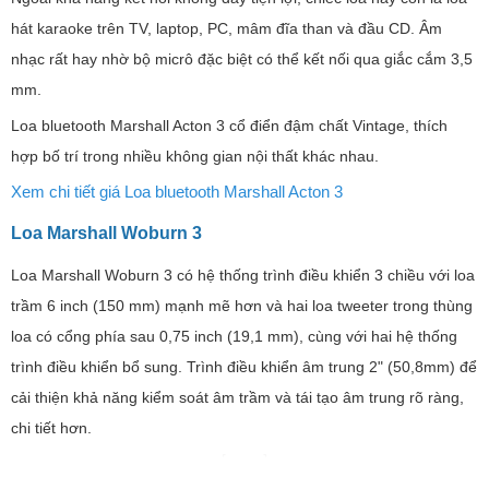
Với hai loa tweeter đôi, mỗi loa cung cấp bộ khuếch đại Class D
15W và loa trầm Class D 30W, Acton 3 có thể mang đến âm trường
rộng hơn so với người tiền nhiệm của nó. Loa Marshall Acton 3
chính hãng được nâng cấp lên Bluetooth 5.2 công nghệ bluetooth
mới nhất hiện nay với khả năng phát nhạc không dây chất lượng
cao phạm vi tối đa lên tới 10 mét