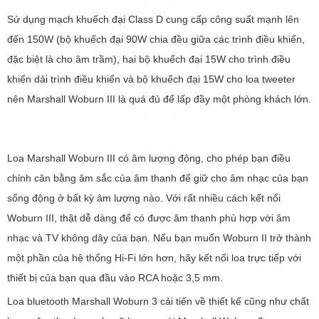
Ngoài khả năng kết nối không dây tiện lợi, chiếc loa này còn là loa
hát karaoke trên TV, laptop, PC, mâm đĩa than và đầu CD. Âm
nhạc rất hay nhờ bộ micrô đặc biệt có thể kết nối qua giắc cắm 3,5
mm.
Loa bluetooth Marshall Acton 3 cổ điển đậm chất Vintage, thích
hợp bố trí trong nhiều không gian nội thất khác nhau.
Xem chi tiết giá Loa bluetooth Marshall Acton 3
Loa Marshall Woburn 3
Loa Marshall Woburn 3 có hệ thống trình điều khiển 3 chiều với loa
trầm 6 inch (150 mm) mạnh mẽ hơn và hai loa tweeter trong thùng
loa có cổng phía sau 0,75 inch (19,1 mm), cùng với hai hệ thống
trình điều khiển bổ sung. Trình điều khiển âm trung 2" (50,8mm) để
cải thiện khả năng kiểm soát âm trầm và tái tạo âm trung rõ ràng,
chi tiết hơn.