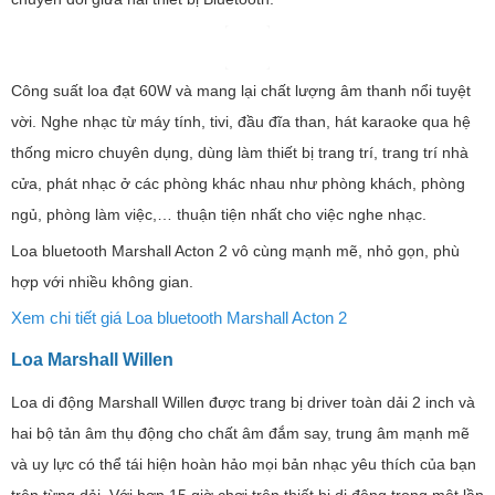
Loa Marshall Woburn III có âm lượng động, cho phép bạn điều
chỉnh cân bằng âm sắc của âm thanh để giữ cho âm nhạc của bạn
sống động ở bất kỳ âm lượng nào. Với rất nhiều cách kết nối
Woburn III, thật dễ dàng để có được âm thanh phù hợp với âm
nhạc và TV không dây của bạn. Nếu bạn muốn Woburn II trở thành
một phần của hệ thống Hi-Fi lớn hơn, hãy kết nối loa trực tiếp với