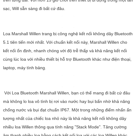
thiết bị của bạn qua đầu vào RCA hoặc 3,5 mm.
Loa bluetooth Marshall Woburn 3 cải tiến về thiết kế cũng như chất
lượng âm thanh mạnh mẽ hơn so với Marshall Woburn 2.
Xem chi tiết giá Loa bluetooth Marshall Woburn 3
Loa Marshall Acton 2
Được người hâm mộ âm nhạc yêu thích, loa Marshall Acton 2 nổi
bật với hệ thống núm xoay được thiết kế ấn tượng cho phép người
dùng điều chỉnh tức thời. Trong dải tần phù hợp từ 50 Hz đến 20
kHz, loa đầu ra 60 W hoạt động rất hiệu quả, mang lại khả năng tái
tạo băng rõ ràng, hoàn hảo và kiểm soát tần số tốt.