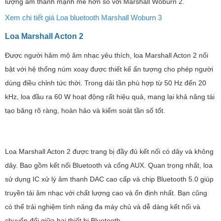
Sử dụng mạch khuếch đại Class D cung cấp công suất mạnh lên
đến 150W (bộ khuếch đại 90W chia đều giữa các trình điều khiển,
đặc biệt là cho âm trầm), hai bộ khuếch đại 15W cho trình điều
khiển dải trình điều khiển và bộ khuếch đại 15W cho loa tweeter
nên Marshall Woburn III là quá đủ để lấp đầy một phòng khách lớn.