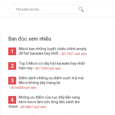
Bạn đọc xem nhiều
Mách bạn những tuyệt chiêu chỉnh amply
1
để hát karaoke hay nhất
• 4017921 lượt xem
Top 5 Micro có dây hát karaoke hay nhất
2
hiện nay
• 4017393 lượt xem
Điểm danh những ưu điểm vượt trội mà
3
Micro không dây mang lại
• 4016938 lượt xem
Những ưu điểm của cục đẩy liền vang
4
kèm micro làm nức lòng dân sành âm
thanh
• 4016867 lượt xem