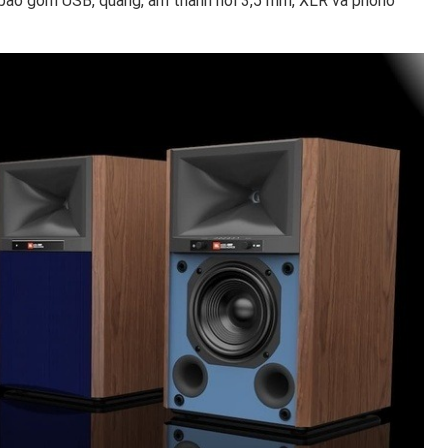
ố bao gồm USB, quang, âm thanh nổi 3,5 mm, XLR và phono