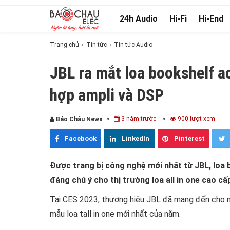
24h Audio
Hi-Fi
Hi-End
Trang chủ
Tin tức
Tin tức Audio
JBL ra mắt loa bookshelf a
hợp ampli và DSP
3 năm trước
900 lượt xem
Bảo Châu News
Facebook
LinkedIn
Pinterest
Được trang bị công nghệ mới nhất từ JBL, loa
đáng chú ý cho thị trường loa all in one cao c
Tại CES 2023, thương hiệu JBL đã mang đến cho n
mẫu loa tall in one mới nhất của năm.