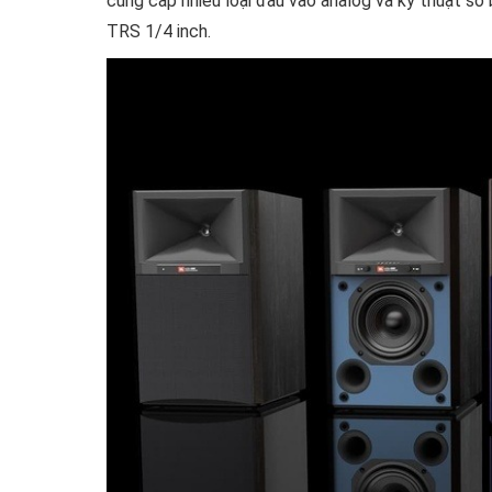
cung cấp nhiều loại đầu vào analog và kỹ thuật s
TRS 1/4 inch.