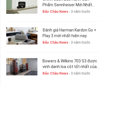
Phẩm Sennheiser Mới Nhất
Hiện Nay. New 2023
Bảo Châu News
- 3 năm trước
Đánh giá Harman Kardon Go +
Play 3 mới nhất hiện nay
Bảo Châu News
- 3 năm trước
Bowers & Wilkins 703 S3 được
vinh danh loa cột tốt nhất của
năm 2023-24
Bảo Châu News
- 3 năm trước