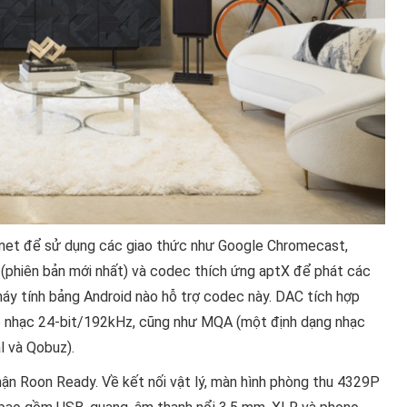
ernet để sử dụng các giao thức như Google Chromecast,
.3 (phiên bản mới nhất) và codec thích ứng aptX để phát các
máy tính bảng Android nào hỗ trợ codec này. DAC tích hợp
p nhạc 24-bit/192kHz, cũng như MQA (một định dạng nhạc
l và Qobuz).
ận Roon Ready. Về kết nối vật lý, màn hình phòng thu 4329P