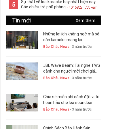
Sự thật về loa karaoke hay nhất hiện nay -
5
Các chiêu trò phũ phàng
• 4016823 lượt xem
Tin mới
Xem thêm
Những lợi ích không ngờ mà bộ
dàn karaoke mang lại
Bảo Châu News
- 3 năm trước
JBL Wave Beam: Tai nghe TWS
dành cho người mới chơi giá
chỉ 1,5 triệu đồng
Bảo Châu News
- 3 năm trước
Chia sẻ miễn phí cách đặt vị trí
hoàn hảo cho loa soundbar
Bảo Châu News
- 3 năm trước
Chính Sách Bảo Hành Sản