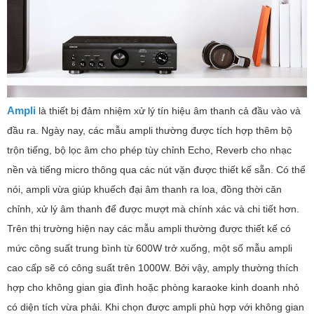
Ampli
là thiết bị đảm nhiệm xử lý tín hiệu âm thanh cả đầu vào và
đầu ra. Ngày nay, các mẫu ampli thường được tích hợp thêm bộ
trộn tiếng, bộ lọc âm cho phép tùy chỉnh Echo, Reverb cho nhạc
nền và tiếng micro thông qua các nút vặn được thiết kế sẵn. Có thể
nói, ampli vừa giúp khuếch đại âm thanh ra loa, đồng thời căn
chỉnh, xử lý âm thanh để được mượt mà chính xác và chi tiết hơn.
Trên thị trường hiện nay các mẫu ampli thường được thiết kế có
mức công suất trung bình từ 600W trở xuống, một số mẫu ampli
cao cấp sẽ có công suất trên 1000W. Bởi vậy, amply thường thích
hợp cho không gian gia đình hoặc phòng karaoke kinh doanh nhỏ
có diện tích vừa phải. Khi chọn được ampli phù hợp với không gian