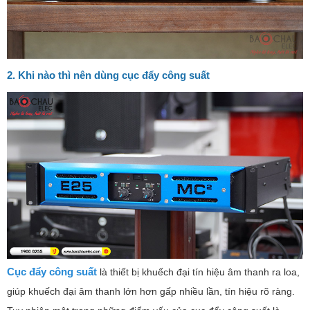
2. Khi nào thì nên dùng cục đẩy công suất
Cục đẩy công suất
là thiết bị khuếch đại tín hiệu âm thanh ra loa,
giúp khuếch đại âm thanh lớn hơn gấp nhiều lần, tín hiệu rõ ràng.