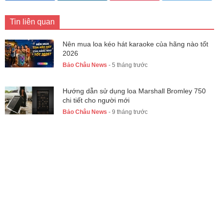
Tin liên quan
Nên mua loa kéo hát karaoke của hãng nào tốt
2026
Bảo Châu News
- 5 tháng trước
Hướng dẫn sử dụng loa Marshall Bromley 750
chi tiết cho người mới
Bảo Châu News
- 9 tháng trước
Marshall Bromley 750 Party Speaker – Loa kéo
cao cấp với âm thanh 360° và hiệu ứng ánh
sáng sống động
Bảo Châu News
- 9 tháng trước
Bình luận Đánh giá