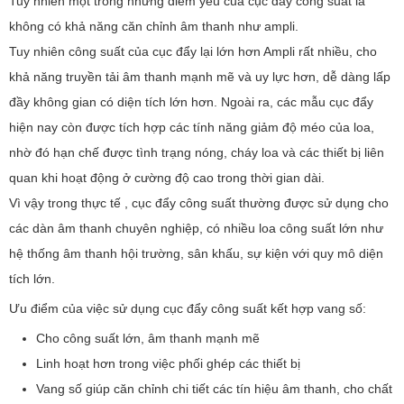
Tuy nhiên một trong những điểm yếu của cục đẩy công suất là
không có khả năng căn chỉnh âm thanh như ampli.
Tuy nhiên công suất của cục đẩy lại lớn hơn Ampli rất nhiều, cho
khả năng truyền tải âm thanh mạnh mẽ và uy lực hơn, dễ dàng lấp
đầy không gian có diện tích lớn hơn. Ngoài ra, các mẫu cục đẩy
hiện nay còn được tích hợp các tính năng giảm độ méo của loa,
nhờ đó hạn chế được tình trạng nóng, cháy loa và các thiết bị liên
quan khi hoạt động ở cường độ cao trong thời gian dài.
Vì vậy trong thực tế , cục đẩy công suất thường được sử dụng cho
các dàn âm thanh chuyên nghiệp, có nhiều loa công suất lớn như
hệ thống âm thanh hội trường, sân khấu, sự kiện với quy mô diện
tích lớn.
Ưu điểm của việc sử dụng cục đẩy công suất kết hợp vang số:
Cho công suất lớn, âm thanh mạnh mẽ
Linh hoạt hơn trong việc phối ghép các thiết bị
Vang số giúp căn chỉnh chi tiết các tín hiệu âm thanh, cho chất