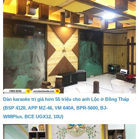
Dàn karaoke trị giá hơn 55 triệu cho anh Lộc ở Đồng Tháp
(BSP 412II, APP MZ-46, VM 640A, BPR-5600, BJ-
W88Plus, BCE UGX12, 10U)