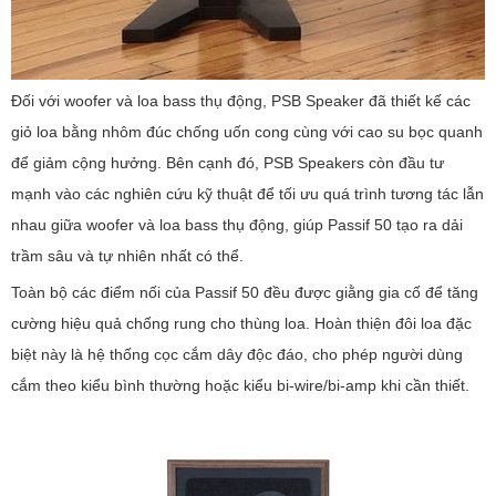
Đối với woofer và loa bass thụ động, PSB Speaker đã thiết kế các
giỏ loa bằng nhôm đúc chống uốn cong cùng với cao su bọc quanh
để giảm cộng hưởng. Bên cạnh đó, PSB Speakers còn đầu tư
mạnh vào các nghiên cứu kỹ thuật để tối ưu quá trình tương tác lẫn
nhau giữa woofer và loa bass thụ động, giúp Passif 50 tạo ra dải
trầm sâu và tự nhiên nhất có thể.
Toàn bộ các điểm nối của Passif 50 đều được giằng gia cố để tăng
cường hiệu quả chống rung cho thùng loa. Hoàn thiện đôi loa đặc
biệt này là hệ thống cọc cắm dây độc đáo, cho phép người dùng
cắm theo kiểu bình thường hoặc kiểu bi-wire/bi-amp khi cần thiết.