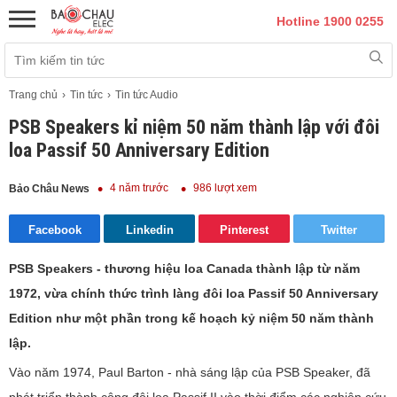
Hotline 1900 0255
Trang chủ
Tin tức
Tin tức Audio
PSB Speakers kỉ niệm 50 năm thành lập với đôi
loa Passif 50 Anniversary Edition
4 năm trước
986 lượt xem
Bảo Châu News
Facebook
Linkedin
Pinterest
Twitter
PSB Speakers - thương hiệu loa Canada thành lập từ năm
1972, vừa chính thức trình làng đôi loa Passif 50 Anniversary
Edition như một phần trong kế hoạch kỷ niệm 50 năm thành
lập.
Vào năm 1974, Paul Barton - nhà sáng lập của PSB Speaker, đã