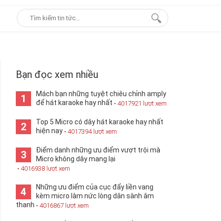
Bạn đọc xem nhiều
Mách bạn những tuyệt chiêu chỉnh amply
1
để hát karaoke hay nhất
• 4017921 lượt xem
Top 5 Micro có dây hát karaoke hay nhất
2
hiện nay
• 4017394 lượt xem
Điểm danh những ưu điểm vượt trội mà
3
Micro không dây mang lại
• 4016938 lượt xem
Những ưu điểm của cục đẩy liền vang
4
kèm micro làm nức lòng dân sành âm
thanh
• 4016867 lượt xem