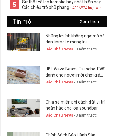
Sự thật về loa karaoke hay nhất hiện nay -
5
Các chiêu trò phũ phàng
• 4016824 lượt xem
Tin mới
Xem thêm
Những lợi ích không ngờ mà bộ
dàn karaoke mang lại
Bảo Châu News
- 3 năm trước
JBL Wave Beam: Tai nghe TWS
dành cho người mới chơi giá
chỉ 1,5 triệu đồng
Bảo Châu News
- 3 năm trước
Chia sẻ miễn phí cách đặt vị trí
hoàn hảo cho loa soundbar
Bảo Châu News
- 3 năm trước
Chính Sách Bảo Hành Sản