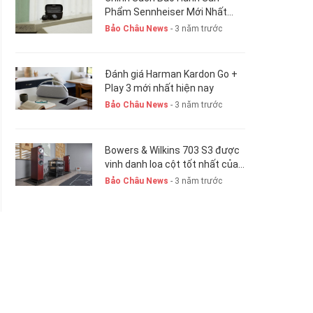
Phẩm Sennheiser Mới Nhất
Hiện Nay. New 2023
Bảo Châu News
- 3 năm trước
Đánh giá Harman Kardon Go +
Play 3 mới nhất hiện nay
Bảo Châu News
- 3 năm trước
Bowers & Wilkins 703 S3 được
vinh danh loa cột tốt nhất của
năm 2023-24
Bảo Châu News
- 3 năm trước