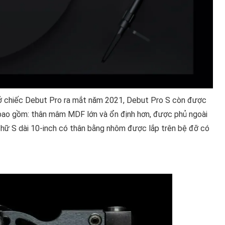
 ở chiếc Debut Pro ra mắt năm 2021, Debut Pro S còn được
, bao gồm: thân mâm MDF lớn và ổn định hơn, được phủ ngoài
 chữ S dài 10-inch có thân bằng nhôm được lắp trên bệ đỡ có