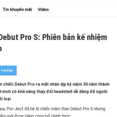
Tin khuyến mãi
Video
Debut Pro S: Phiên bản kế nhiệm
o
Twitter
n chiếc Debut Pro ra mắt nhân dịp kỷ niệm 30 năm thành
10-inch có khả năng thay đổi headshell dễ dàng để người
i loại
qua, Pro-Ject đã hé lộ chiếc mâm than Debut Pro S nhưng
 phẩm mới được hãng công bố chính thức.