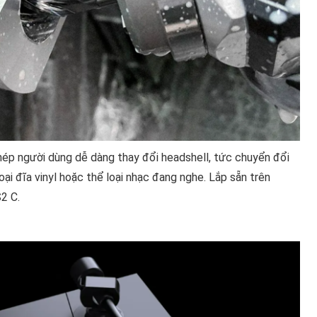
ép người dùng dễ dàng thay đổi headshell, tức chuyển đổi
oại đĩa vinyl hoặc thể loại nhạc đang nghe. Lắp sẵn trên
2 C.