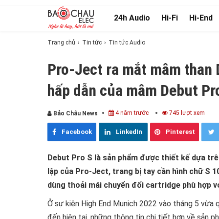
24h Audio
Hi-Fi
Hi-End
Trang chủ
Tin tức
Tin tức Audio
Pro-Ject ra mắt mâm than 
hấp dẫn của mâm Debut Pr
4 năm trước
745 lượt xem
Bảo Châu News
Facebook
LinkedIn
Pinterest
Debut Pro S là sản phẩm được thiết kế dựa trê
lập của Pro-Ject, trang bị tay cần hình chữ S 
dùng thoải mái chuyển đổi cartridge phù hợp vớ
Ở sự kiện High End Munich 2022 vào tháng 5 vừa 
đến hiện tại, những thông tin chi tiết hơn về sản