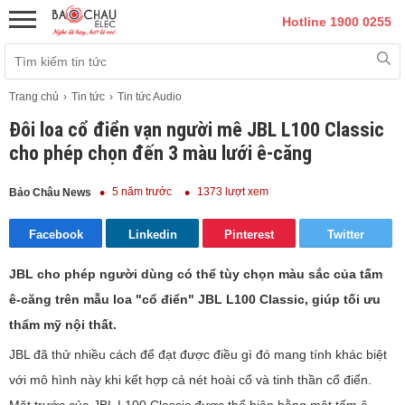
Hotline 1900 0255
Trang chủ
Tin tức
Tin tức Audio
Đôi loa cổ điển vạn người mê JBL L100 Classic
cho phép chọn đến 3 màu lưới ê-căng
5 năm trước
1373 lượt xem
Bảo Châu News
Facebook
Linkedin
Pinterest
Twitter
JBL cho phép người dùng có thể tùy chọn màu sắc của tấm
ê-căng trên mẫu loa "cổ điển" JBL L100 Classic, giúp tối ưu
thẩm mỹ nội thất.
JBL đã thử nhiều cách để đạt được điều gì đó mang tính khác biệt
với mô hình này khi kết hợp cả nét hoài cổ và tinh thần cổ điển.