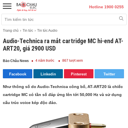
Hotline 1900 0255
Trang chủ
Tin tức
Tin tức Audio
Audio-Technica ra mắt cartridge MC hi-end AT-
ART20, giá 2900 USD
4 năm trước
867 lượt xem
Bảo Châu News
Facebook
Linkedin
Pinterest
Twitter
Như thông số do Audio-Technica công bố, AT-ART20 là chiếc
cartridge MC có tần số đáp ứng lên tới 50,000 Hz và sử dụng
cấu trúc voice kép độc đáo.