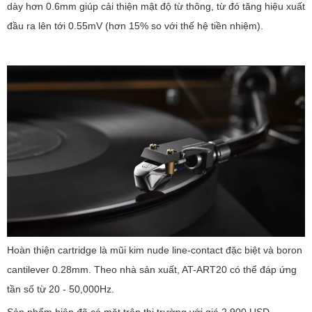
dày hơn 0.6mm giúp cải thiện mật độ từ thông, từ đó tăng hiệu xuất
đầu ra lên tới 0.55mV (hơn 15% so với thế hệ tiền nhiệm).
Hoàn thiện cartridge là mũi kim nude line-contact đặc biệt và boron
cantilever 0.28mm. Theo nhà sản xuất, AT-ART20 có thể đáp ứng
tần số từ 20 - 50,000Hz.
Sản phẩm hiện đã có mặt trên thị trường với giá 2,900 USD.