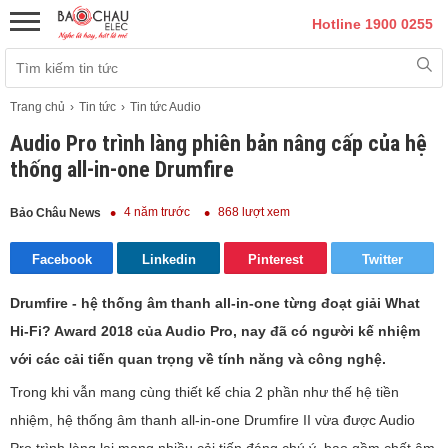
Hotline 1900 0255
Trang chủ
Tin tức
Tin tức Audio
Audio Pro trình làng phiên bản nâng cấp của hệ
thống all-in-one Drumfire
4 năm trước
868 lượt xem
Bảo Châu News
Facebook
Linkedin
Pinterest
Twitter
Drumfire - hệ thống âm thanh all-in-one từng đoạt giải What
Hi-Fi? Award 2018 của Audio Pro, nay đã có người kế nhiệm
với các cải tiến quan trọng về tính năng và công nghệ.
Trong khi vẫn mang cùng thiết kế chia 2 phần như thế hệ tiền
nhiệm, hệ thống âm thanh all-in-one Drumfire II vừa được Audio