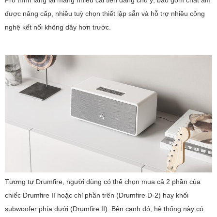
Pro trình làng lại mang nhiều cải tiến đáng chú ý, bao gồm chất âm
được nâng cấp, nhiều tuỳ chọn thiết lập sẵn và hỗ trợ nhiều công
nghệ kết nối không dây hơn trước.
Tương tự Drumfire, người dùng có thể chọn mua cả 2 phần của
chiếc Drumfire II hoặc chỉ phần trên (Drumfire D-2) hay khối
subwoofer phía dưới (Drumfire II). Bên cạnh đó, hệ thống này có