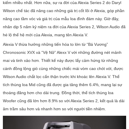
kiếm nhiều nhất. Hơn nữa, sự ra đời của Alexia Series 2 do Daryl
Wilson chế tác đã nâng cao những giá trị cốt lõi ở Alexia, góp phần
nâng cao tầm vóc và giá trị của mẫu loa đình đám này. Giờ đây,
nhân dịp 5 năm kỷ niệm ra đời của Alexia Series 2, Wilson Audio đã
hé lộ thế hệ mới của Alexia, mang tên Alexia V.
Alexia V thừa hưởng những tiến hóa to lớn từ “Bá Vương”
Chronosonic XVX và “Vệ Nữ” Alexx V với những đường nét mảnh
mai và tinh xảo hơn. Thiết kế này được lấy cảm hứng từ những
cánh đồng lộng gió cùng những chiếc mái vòm cao chót vót, được
Wilson Audio chắt lọc cẩn thận trước khi khoác lên Alexia V. Thể
tích thùng loa Mid cũng đã được gia tăng thêm 6.4%, mang lại sự
thoáng đãng hơn cho dải trung. Đồng thời, thể tích thùng loa
Woofer cũng đã lớn hơn 8.9% so với Alexia Series 2, kết quả là dải
âm trầm sâu hơn và nhanh hơn so với người tiền nhiệm.