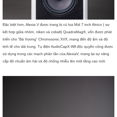
Đặc biệt hơn, Alexia V được trang bị củ loa Mid 7 inch Alnico ( sự
kết hợp giữa nhôm, niken và cobalt) QuadraMag®, vốn được phát
triển cho “Bá Vương” Chronosonic XVX, mang đến độ ấm và độ
tinh tế cho dải trung. Tụ điện AudioCapX-WA độc quyền cũng được
sử dụng trong các mạch phân tần của AlexiaV, mang lại sự nâng
cấp độ chuẩn âm hài và độ chống nhiễu lên một tầng cao mới.