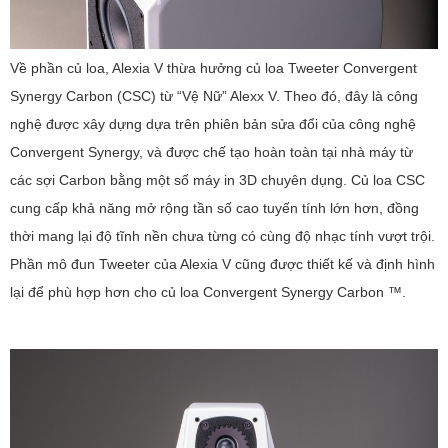
Về phần củ loa, Alexia V thừa hưởng củ loa Tweeter Convergent
Synergy Carbon (CSC) từ “Vệ Nữ” Alexx V. Theo đó, đây là công
nghệ được xây dựng dựa trên phiên bản sửa đổi của công nghệ
Convergent Synergy, và được chế tạo hoàn toàn tại nhà máy từ
các sợi Carbon bằng một số máy in 3D chuyên dụng. Củ loa CSC
cung cấp khả năng mở rộng tần số cao tuyến tính lớn hơn, đồng
thời mang lại độ tĩnh nền chưa từng có cùng độ nhạc tính vượt trội.
Phần mô đun Tweeter của Alexia V cũng được thiết kế và định hình
lại để phù hợp hơn cho củ loa Convergent Synergy Carbon ™.