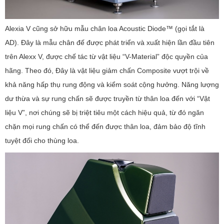
Alexia V cũng sở hữu mẫu chân loa Acoustic Diode™ (gọi tắt là
AD). Đây là mẫu chân đế được phát triển và xuất hiện lần đầu tiên
trên Alexx V, được chế tác từ vật liệu “V-Material” độc quyền của
hãng. Theo đó, Đây là vật liệu giảm chấn Composite vượt trội về
khả năng hấp thụ rung động và kiểm soát cộng hưởng. Năng lượng
dư thừa và sự rung chấn sẽ được truyền từ thân loa đến với “Vật
liệu V”, nơi chúng sẽ bị triệt tiêu một cách hiệu quả, từ đó ngăn
chặn mọi rung chấn có thể đến được thân loa, đảm bảo độ tĩnh
tuyệt đối cho thùng loa.