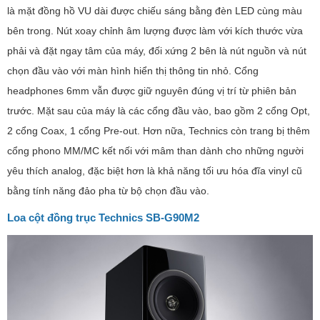
là mặt đồng hồ VU dài được chiếu sáng bằng đèn LED cùng màu
bên trong. Nút xoay chỉnh âm lượng được làm với kích thước vừa
phải và đặt ngay tâm của máy, đối xứng 2 bên là nút nguồn và nút
chọn đầu vào với màn hình hiển thị thông tin nhỏ. Cổng
headphones 6mm vẫn được giữ nguyên đúng vị trí từ phiên bản
trước. Mặt sau của máy là các cổng đầu vào, bao gồm 2 cổng Opt,
2 cổng Coax, 1 cổng Pre-out. Hơn nữa, Technics còn trang bị thêm
cổng phono MM/MC kết nối với mâm than dành cho những người
yêu thích analog, đặc biệt hơn là khả năng tối ưu hóa đĩa vinyl cũ
bằng tính năng đảo pha từ bộ chọn đầu vào.
Loa cột đồng trục Technics SB-G90M2