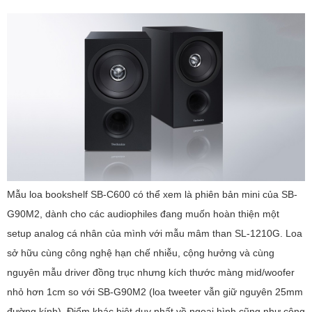
Mẫu loa bookshelf SB-C600 có thể xem là phiên bản mini của SB-
G90M2, dành cho các audiophiles đang muốn hoàn thiện một
setup analog cá nhân của mình với mẫu mâm than SL-1210G. Loa
sở hữu cùng công nghệ hạn chế nhiễu, cộng hưởng và cùng
nguyên mẫu driver đồng trục nhưng kích thước màng mid/woofer
nhỏ hơn 1cm so với SB-G90M2 (loa tweeter vẫn giữ nguyên 25mm
đường kính). Điểm khác biệt duy nhất về ngoại hình cũng như công