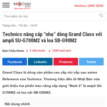
Hotline 1900 0255
Trang chủ
Tin tức
Hi-Fi
Technics nâng cấp “nhẹ” dòng Grand Class với
ampli SU-G700M2 và loa SB-G90M2
5 năm trước
1589 lượt xem
Bảo Châu News
Facebook
Linkedin
Pinterest
Twitter
Grand Class là dòng sản phẩm cao cấp chỉ xếp sau series
Reference của Technics. Thương hiệu đến từ Nhật Bản vừa
giới thiệu hai phiên bản nâng cấp dạng "Mark 2" là ampli SU-
G700M2 và loa cột SB-G90M2.
Nội dung chính