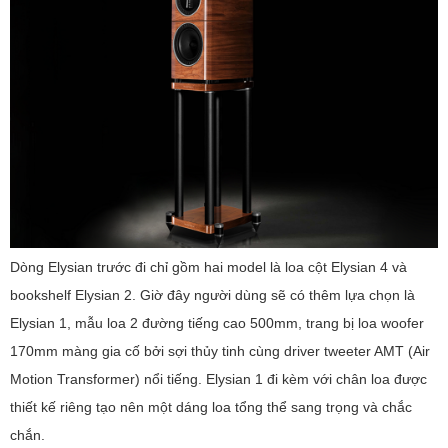
Dòng Elysian trước đi chỉ gồm hai model là loa cột Elysian 4 và
bookshelf Elysian 2. Giờ đây người dùng sẽ có thêm lựa chọn là
Elysian 1, mẫu loa 2 đường tiếng cao 500mm, trang bị loa woofer
170mm màng gia cố bởi sợi thủy tinh cùng driver tweeter AMT (Air
Motion Transformer) nổi tiếng. Elysian 1 đi kèm với chân loa được
thiết kế riêng tạo nên một dáng loa tổng thể sang trọng và chắc
chắn.