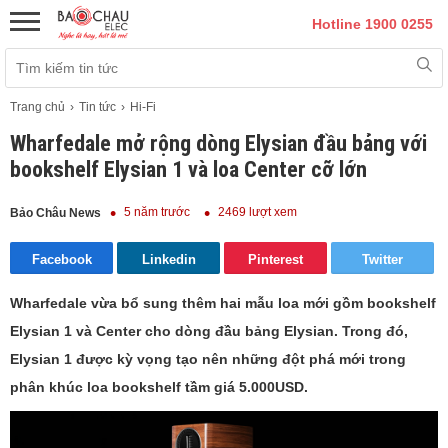
Hotline 1900 0255
Trang chủ
Tin tức
Hi-Fi
Wharfedale mở rộng dòng Elysian đầu bảng với
bookshelf Elysian 1 và loa Center cỡ lớn
5 năm trước
2469 lượt xem
Bảo Châu News
Facebook
Linkedin
Pinterest
Twitter
Wharfedale vừa bổ sung thêm hai mẫu loa mới gồm bookshelf
Elysian 1 và Center cho dòng đầu bảng Elysian. Trong đó,
Elysian 1 được kỳ vọng tạo nên những đột phá mới trong
phân khúc loa bookshelf tầm giá 5.000USD.