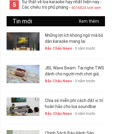
Sự thật về loa karaoke hay nhất hiện nay -
5
Các chiêu trò phũ phàng
• 4016824 lượt xem
Tin mới
Xem thêm
Những lợi ích không ngờ mà bộ
dàn karaoke mang lại
Bảo Châu News
- 3 năm trước
JBL Wave Beam: Tai nghe TWS
dành cho người mới chơi giá
chỉ 1,5 triệu đồng
Bảo Châu News
- 3 năm trước
Chia sẻ miễn phí cách đặt vị trí
hoàn hảo cho loa soundbar
Bảo Châu News
- 3 năm trước
Chính Sách Bảo Hành Sản