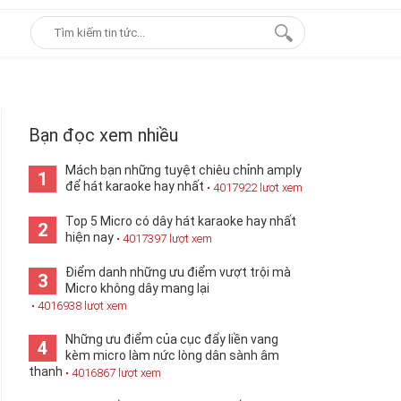
Bạn đọc xem nhiều
Mách bạn những tuyệt chiêu chỉnh amply
1
để hát karaoke hay nhất
• 4017922 lượt xem
Top 5 Micro có dây hát karaoke hay nhất
2
hiện nay
• 4017397 lượt xem
Điểm danh những ưu điểm vượt trội mà
3
Micro không dây mang lại
• 4016938 lượt xem
Những ưu điểm của cục đẩy liền vang
4
kèm micro làm nức lòng dân sành âm
thanh
• 4016867 lượt xem