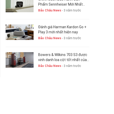
Phẩm Sennheiser Mới Nhất
Hiện Nay. New 2023
Bảo Châu News
- 3 năm trước
Đánh giá Harman Kardon Go +
Play 3 mới nhất hiện nay
Bảo Châu News
- 3 năm trước
Bowers & Wilkins 703 S3 được
vinh danh loa cột tốt nhất của
năm 2023-24
Bảo Châu News
- 3 năm trước