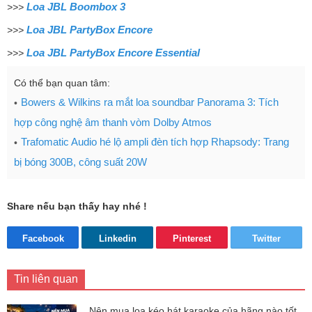
Loa JBL Boombox 3
>>>
Loa JBL PartyBox Encore
>>>
Loa JBL PartyBox Encore Essential
>>>
Có thể bạn quan tâm:
Bowers & Wilkins ra mắt loa soundbar Panorama 3: Tích
hợp công nghệ âm thanh vòm Dolby Atmos
Trafomatic Audio hé lộ ampli đèn tích hợp Rhapsody: Trang
bị bóng 300B, công suất 20W
Share nếu bạn thấy hay nhé !
Facebook
Linkedin
Pinterest
Twitter
Tin liên quan
Nên mua loa kéo hát karaoke của hãng nào tốt