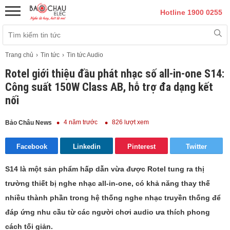
Hotline 1900 0255
Trang chủ
Tin tức
Tin tức Audio
Rotel giới thiệu đầu phát nhạc số all-in-one S14:
Công suất 150W Class AB, hỗ trợ đa dạng kết
nối
4 năm trước
826 lượt xem
Bảo Châu News
Facebook
Linkedin
Pinterest
Twitter
S14 là một sản phẩm hấp dẫn vừa được Rotel tung ra thị
trường thiết bị nghe nhạc all-in-one, có khả năng thay thế
nhiều thành phần trong hệ thống nghe nhạc truyền thống để
đáp ứng nhu cầu từ các người chơi audio ưa thích phong
cách tối giản.