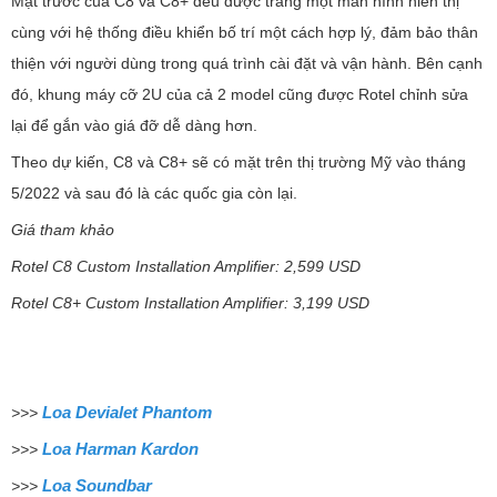
Mặt trước của C8 và C8+ đều được trang một màn hình hiển thị
cùng với hệ thống điều khiển bố trí một cách hợp lý, đảm bảo thân
thiện với người dùng trong quá trình cài đặt và vận hành. Bên cạnh
đó, khung máy cỡ 2U của cả 2 model cũng được Rotel chỉnh sửa
lại để gắn vào giá đỡ dễ dàng hơn.
Theo dự kiến, C8 và C8+ sẽ có mặt trên thị trường Mỹ vào tháng
5/2022 và sau đó là các quốc gia còn lại.
Giá tham khảo
Rotel C8 Custom Installation Amplifier: 2,599 USD
Rotel C8+ Custom Installation Amplifier: 3,199 USD
Loa Devialet Phantom
>>>
Loa Harman Kardon
>>>
Loa Soundbar
>>>