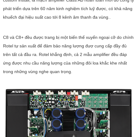
custom install, là mạch amplifier Class AB hoàn toàn mới do công ty
phát triển dựa trên 60 năm kinh nghiệm tích luỹ được, có khả năng
khuếch đại hiệu suất cao tới 8 kênh âm thanh đa vùng..
C8 và C8+ đều được trang bị một biến thế xuyến ngoại cỡ do chính
Rotel tự sản xuất để đảm bảo năng lượng đượ cung cấp đầy đủ
trên tất cả đầu ra. Rotel khẳng định, cả 2 mẫu amplifier đều đáp
ứng được nhu cầu năng lượng của những đôi loa khắc khe nhất
trong những vùng nghe quan trọng.