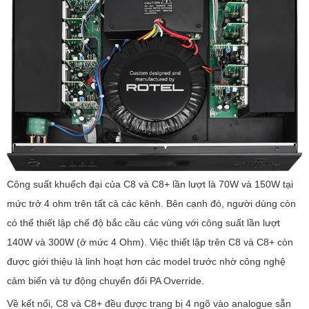
Công suất khuếch đại của C8 và C8+ lần lượt là 70W và 150W tại
mức trở 4 ohm trên tất cả các kênh. Bên cạnh đó, người dùng còn
có thể thiết lập chế độ bắc cầu các vùng với công suất lần lượt
140W và 300W (ở mức 4 Ohm). Việc thiết lập trên C8 và C8+ còn
được giới thiệu là linh hoạt hơn các model trước nhờ công nghệ
cảm biến và tự động chuyển đổi PA Override.
Về kết nối, C8 và C8+ đều được trang bị 4 ngõ vào analogue sẵn