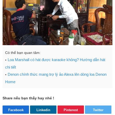
Có thể bạn quan tâm:
Loa Marshall có hát được karaoke không? Hướng dẫn hát
chi tiết
Denon chính thức mang trợ lý ảo Alexa lên dòng loa Denon
Home
Share nếu bạn thấy hay nhé !
Facebook
Linkedin
Pinterest
Twitter