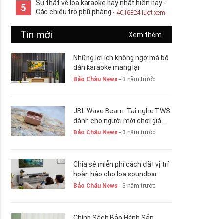
Sự thật về loa karaoke hay nhất hiện nay -
5
Các chiêu trò phũ phàng
• 4016824 lượt xem
Tin mới
Xem thêm
Những lợi ích không ngờ mà bộ
dàn karaoke mang lại
Bảo Châu News
- 3 năm trước
JBL Wave Beam: Tai nghe TWS
dành cho người mới chơi giá
chỉ 1,5 triệu đồng
Bảo Châu News
- 3 năm trước
Chia sẻ miễn phí cách đặt vị trí
hoàn hảo cho loa soundbar
Bảo Châu News
- 3 năm trước
Chính Sách Bảo Hành Sản