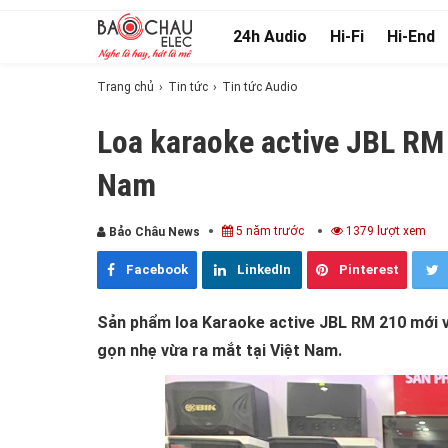
24h Audio
Hi-Fi
Hi-End
Trang chủ
Tin tức
Tin tức Audio
Loa karaoke active JBL RM 2
Nam
5 năm trước
1379 lượt xem
Bảo Châu News
Facebook
LinkedIn
Pinterest
Sản phẩm loa Karaoke active JBL RM 210 mới vớ
gọn nhẹ vừa ra mắt tại Việt Nam.