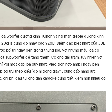
loa woofer đường kính 10inch và hai màn treble đường kính
ến 20kHz cùng độ nhạy cao 92dB. Điểm đặc biệt nhất của JBL
 bố trí ngay bên trong thùng loa. Với những mẫu loa có
một subwoofer để tăng thêm lực cho dải trầm, tuy nhiên với
ỉ với một cặp loa duy nhất. Việc tích hợp ampli ngay bên
 tối ưu theo kiểu “đo ni đóng giày” , cung cấp năng lực
ó, chi phí đầu tư cho dàn karaoke cũng tiết kiệm hơn nhiều do