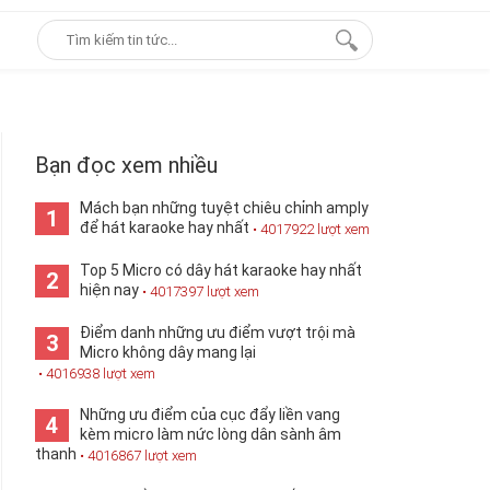
Bạn đọc xem nhiều
Mách bạn những tuyệt chiêu chỉnh amply
1
để hát karaoke hay nhất
• 4017922 lượt xem
Top 5 Micro có dây hát karaoke hay nhất
2
hiện nay
• 4017397 lượt xem
Điểm danh những ưu điểm vượt trội mà
3
Micro không dây mang lại
• 4016938 lượt xem
Những ưu điểm của cục đẩy liền vang
4
kèm micro làm nức lòng dân sành âm
thanh
• 4016867 lượt xem