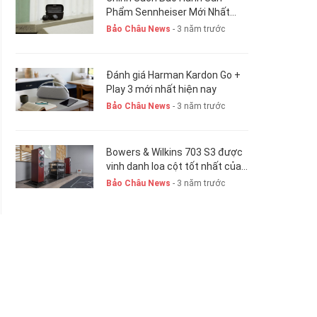
Phẩm Sennheiser Mới Nhất
Hiện Nay. New 2023
Bảo Châu News
- 3 năm trước
Đánh giá Harman Kardon Go +
Play 3 mới nhất hiện nay
Bảo Châu News
- 3 năm trước
Bowers & Wilkins 703 S3 được
vinh danh loa cột tốt nhất của
năm 2023-24
Bảo Châu News
- 3 năm trước