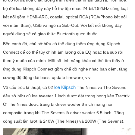
từ đó tối đa hóa chất lượng trình diễn thanh âm đầu ra. Hơn nữa,
bộ đôi loa không dây này hỗ trợ tệp nhạc 24-bit/192kHz cùng loạt
kết nối gồm HDMI-ARC, coaxial, optical RCA (RCA/Phono kết nối
với mâm than), USB và ngõ ra Sub-Out. Với kết nối không dây
người dùng sẽ có giao thức Bluetooth quen thuộc.
Bên cạnh đó, chủ sở hữu có thể dùng thêm ứng dụng Klipsch
Connect để có thể tùy chỉnh âm lượng của EQ hoặc loa sub rời
theo ý muốn của mình. Một số tính năng khác có thể tìm thấy ở
ứng dụng Klispch Connect gồm chế độ nghe nhạc ban đêm, tăng
cường độ động dải bass, update firmware, v.v…
loa Klipsch
Về cấu trúc kĩ thuật, cả 02
The Nines và The Sevens
đều sở hữu củ loa tweeter 1 inch được đặt trong họng kèn Tractrix.
Ở The Nines được trang bị driver woofer 8 inch màng nón
composite trong khi The Sevens là driver woofer 6.5 inch. Tổng
công suất lần lượt là 240W (The Nines) và 200W (The Sevens).