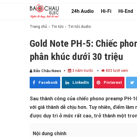
24h Audio
Hi-Fi
Hi-End
Trang chủ
Tin tức
Tin tức Audio
Gold Note PH-5: Chiếc pho
phân khúc dưới 30 triệu
3 năm trước
803 lượt xem
Bảo Châu News
Facebook
LinkedIn
Pinterest
Sau thành công của chiếc phono preamp PH-10
với giá thành dễ chịu hơn. Tuy nhiên, điểm làm 
được duy trì ở mức rất cao, trở thành một tr
Nội dung chính