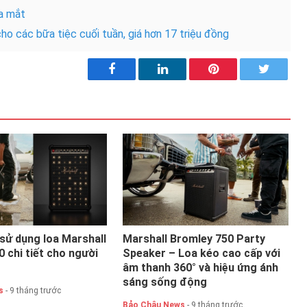
a mắt
ho các bữa tiệc cuối tuần, giá hơn 17 triệu đồng
sử dụng loa Marshall
Marshall Bromley 750 Party
 chi tiết cho người
Speaker – Loa kéo cao cấp với
âm thanh 360° và hiệu ứng ánh
sáng sống động
s
- 9 tháng trước
Bảo Châu News
- 9 tháng trước