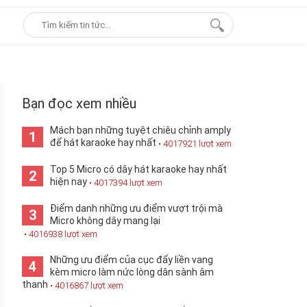
Bạn đọc xem nhiều
Mách bạn những tuyệt chiêu chỉnh amply
1
để hát karaoke hay nhất
• 4017921 lượt xem
Top 5 Micro có dây hát karaoke hay nhất
2
hiện nay
• 4017394 lượt xem
Điểm danh những ưu điểm vượt trội mà
3
Micro không dây mang lại
• 4016938 lượt xem
Những ưu điểm của cục đẩy liền vang
4
kèm micro làm nức lòng dân sành âm
thanh
• 4016867 lượt xem