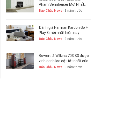
Phẩm Sennheiser Mới Nhất
Hiện Nay. New 2023
Bảo Châu News
- 3 năm trước
Đánh giá Harman Kardon Go +
Play 3 mới nhất hiện nay
Bảo Châu News
- 3 năm trước
Bowers & Wilkins 703 S3 được
vinh danh loa cột tốt nhất của
năm 2023-24
Bảo Châu News
- 3 năm trước