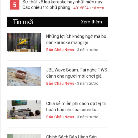
Sự thật về loa karaoke hay nhất hiện nay -
5
Các chiêu trò phũ phàng
• 4016824 lượt xem
Tin mới
Xem thêm
Những lợi ích không ngờ mà bộ
dàn karaoke mang lại
Bảo Châu News
- 3 năm trước
JBL Wave Beam: Tai nghe TWS
dành cho người mới chơi giá
chỉ 1,5 triệu đồng
Bảo Châu News
- 3 năm trước
Chia sẻ miễn phí cách đặt vị trí
hoàn hảo cho loa soundbar
Bảo Châu News
- 3 năm trước
Chính Sách Bảo Hành Sản