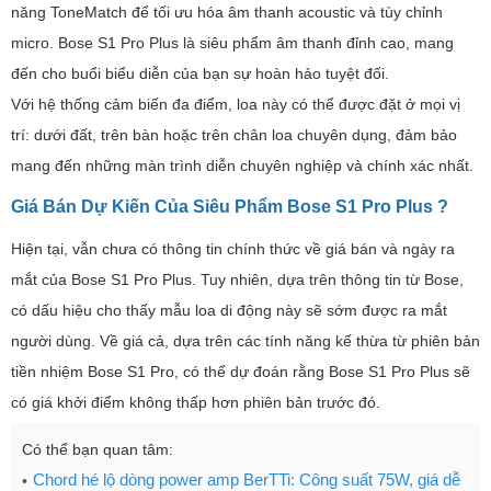
năng ToneMatch để tối ưu hóa âm thanh acoustic và tùy chỉnh
micro. Bose S1 Pro Plus là siêu phẩm âm thanh đỉnh cao, mang
đến cho buổi biểu diễn của bạn sự hoàn hảo tuyệt đối.
Với hệ thống cảm biến đa điểm, loa này có thể được đặt ở mọi vị
trí: dưới đất, trên bàn hoặc trên chân loa chuyên dụng, đảm bảo
mang đến những màn trình diễn chuyên nghiệp và chính xác nhất.
Giá Bán Dự Kiến Của Siêu Phẩm Bose S1 Pro Plus ?
Hiện tại, vẫn chưa có thông tin chính thức về giá bán và ngày ra
mắt của Bose S1 Pro Plus. Tuy nhiên, dựa trên thông tin từ Bose,
có dấu hiệu cho thấy mẫu loa di động này sẽ sớm được ra mắt
người dùng. Về giá cả, dựa trên các tính năng kế thừa từ phiên bản
tiền nhiệm Bose S1 Pro, có thể dự đoán rằng Bose S1 Pro Plus sẽ
có giá khởi điểm không thấp hơn phiên bản trước đó.
Có thể bạn quan tâm:
Chord hé lộ dòng power amp BerTTi: Công suất 75W, giá dễ