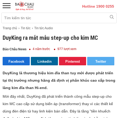
Hotline 1900 0255
Trang chủ
Tin tức
Tin tức Audio
DuyKing ra mắt mẫu step-up cho kim MC
4 năm trước
977 lượt xem
Bảo Châu News
Facebook
Linkedin
Pinterest
Twitter
DuyKing là thương hiệu kim đĩa than tuy mới được phát triển
tại thị trường nhưng hãng đã định vị phân khúc cao cấp trong
làng kim đĩa than Hi-end.
Mới đây nhất, DuyKing đã phát triển thành công mẫu step-up cho
kim MC cao cấp sử dụng biến áp (transformer) thay vì các thiết kế
dùng đèn điện tử hay linh kiện bán dẫn. Đây là tầng "tiền khuếch