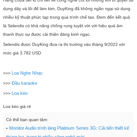
Hãng chưa tiết lộ chi tiết về công nghệ cốt lõi nhưng với bí quyết sử
dụng dây và lõi để làm kim, DuyKing đã không ngần ngại sử dụng
nhiều kỹ thuật phức tạp trong quá trình chế tạo. Đem đến kết quả
là Selendis có khả năng chống rung tuyệt vời với hiệu quả âm
thanh thực sự được cải thiện đáng kinh ngạc.
Selendis được DuyKing đưa ra thị trường vào tháng 9/2022 với
mức giá 3.782 USD
Loa Nghe Nhạc
>>>
Đầu karaoke
>>>
Loa kéo
>>>
Loa kéo giá rẻ
Có thể bạn quan tâm:
Monitor Audio trình làng Platinum Series 3G: Cải tiến thiết kế
thùng loa, trang bị nhiều công nghệ mới