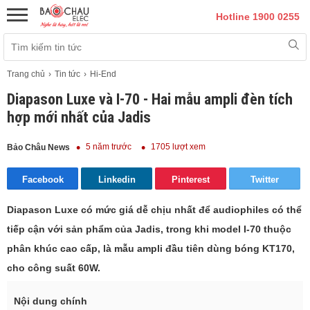
Hotline 1900 0255
Trang chủ
Tin tức
Hi-End
Diapason Luxe và I-70 - Hai mẫu ampli đèn tích
hợp mới nhất của Jadis
5 năm trước
1705 lượt xem
Bảo Châu News
Facebook
Linkedin
Pinterest
Twitter
Diapason Luxe có mức giá dễ chịu nhất để audiophiles có thể
tiếp cận với sản phẩm của Jadis, trong khi model I-70 thuộc
phân khúc cao cấp, là mẫu ampli đầu tiên dùng bóng KT170,
cho công suất 60W.
Nội dung chính