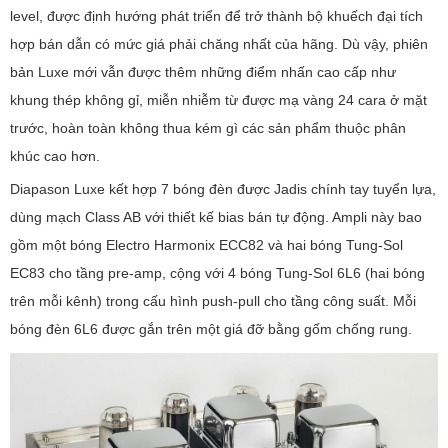
level, được định hướng phát triển để trở thành bộ khuếch đại tích
hợp bán dẫn có mức giá phải chăng nhất của hãng. Dù vậy, phiên
bản Luxe mới vẫn được thêm những điểm nhấn cao cấp như
khung thép không gỉ, miễn nhiễm từ được mạ vàng 24 cara ở mặt
trước, hoàn toàn không thua kém gì các sản phẩm thuộc phân
khúc cao hơn.
Diapason Luxe kết hợp 7 bóng đèn được Jadis chính tay tuyển lựa,
dùng mạch Class AB với thiết kế bias bán tự động. Ampli này bao
gồm một bóng Electro Harmonix ECC82 và hai bóng Tung-Sol
EC83 cho tầng pre-amp, cộng với 4 bóng Tung-Sol 6L6 (hai bóng
trên mỗi kênh) trong cấu hình push-pull cho tầng công suất. Mỗi
bóng đèn 6L6 được gắn trên một giá đỡ bằng gốm chống rung.