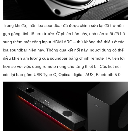
Trong khi đó, thân loa soundbar đã được chỉnh sửa lại để trở nên
gọn gàng, tinh tế hơn trước. Ở phiên bản này, nhà sản xuất đã bổ
sung thêm một cổng input HDMI ARC – thứ không thể thiếu ở các
loa soundbar hiện nay. Thông qua kết nối này, người dùng có thể
điều khiển âm lượng của soundbar bằng chính remote TV, tiện lợi
hơn so với việc dùng remote riêng cho từng thiết bị. Các kết nối
còn lại bao gồm USB Type C, Optical digital, AUX, Bluetooth 5.0.