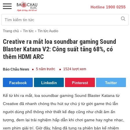
Hotline 1900 0255
Trang chủ
Tin tức
Tin tức Audio
Creative ra mắt loa soundbar gaming Sound
Blaster Katana V2: Công suất tăng 68%, có
thêm HDMI ARC
5 năm trước
1524 lượt xem
Bảo Châu News
Facebook
Linkedin
Pinterest
Twitter
Kể từ khi ra mắt, loa soundbar gaming Sound Blaster Katana từ
Creative đã nhanh chóng thu hút sự chú ý từ giới game thủ lẫn
người dùng phổ thông nhờ thiết kế đẹp cũng như chất âm ấn
tượng, đem lại trải nghiệm hấp dẫn khi chơi game hay nghe nhạc,
xem phim giải trí. Giờ đây, hãng đã tung ra phiên bản kế nhiệm