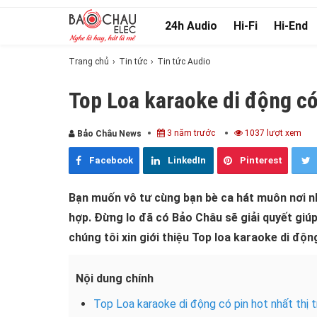
24h Audio
Hi-Fi
Hi-End
Trang chủ
Tin tức
Tin tức Audio
Top Loa karaoke di động có
3 năm trước
1037 lượt xem
Bảo Châu News
Facebook
LinkedIn
Pinterest
Bạn muốn vô tư cùng bạn bè ca hát muôn nơi nh
hợp. Đừng lo đã có Bảo Châu sẽ giải quyết giúp 
chúng tôi xin giới thiệu Top loa karaoke di độn
Nội dung chính
Top Loa karaoke di động có pin hot nhất thị