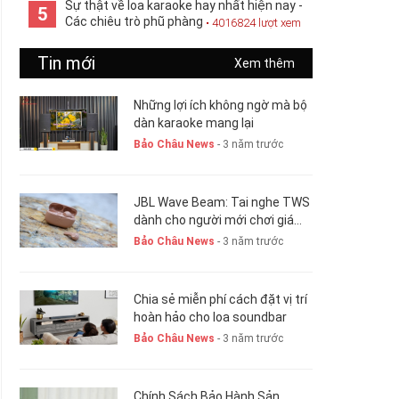
Sự thật về loa karaoke hay nhất hiện nay -
5
Các chiêu trò phũ phàng
• 4016824 lượt xem
Tin mới
Xem thêm
Những lợi ích không ngờ mà bộ
dàn karaoke mang lại
Bảo Châu News
- 3 năm trước
JBL Wave Beam: Tai nghe TWS
dành cho người mới chơi giá
chỉ 1,5 triệu đồng
Bảo Châu News
- 3 năm trước
Chia sẻ miễn phí cách đặt vị trí
hoàn hảo cho loa soundbar
Bảo Châu News
- 3 năm trước
Chính Sách Bảo Hành Sản