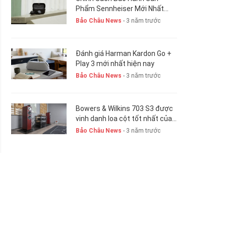
Phẩm Sennheiser Mới Nhất
Hiện Nay. New 2023
Bảo Châu News
- 3 năm trước
Đánh giá Harman Kardon Go +
Play 3 mới nhất hiện nay
Bảo Châu News
- 3 năm trước
Bowers & Wilkins 703 S3 được
vinh danh loa cột tốt nhất của
năm 2023-24
Bảo Châu News
- 3 năm trước