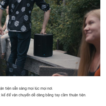
n tiện sẵn sàng mọi lúc mọi nơi.
ết kế để vận chuyển dễ dàng bằng tay cầm thuận tiện.