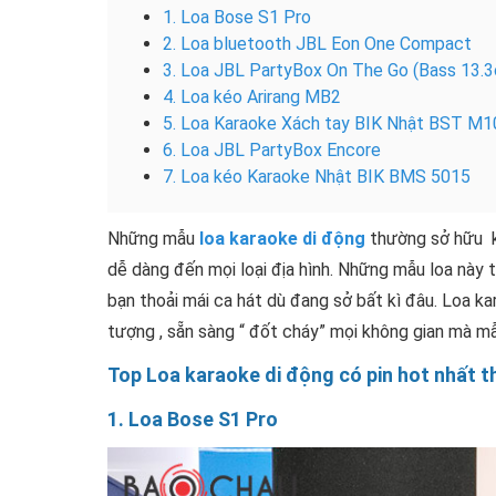
1. Loa Bose S1 Pro
2. Loa bluetooth JBL Eon One Compact
3. Loa JBL PartyBox On The Go (Bass 13.3c
4. Loa kéo Arirang MB2
5. Loa Karaoke Xách tay BIK Nhật BST M1
6. Loa JBL PartyBox Encore
7. Loa kéo Karaoke Nhật BIK BMS 5015
Những mẫu
loa karaoke di động
thường sở hữu k
dễ dàng đến mọi loại địa hình. Những mẫu loa này
bạn thoải mái ca hát dù đang sở bất kì đâu. Loa ka
tượng , sẵn sàng “ đốt cháy” mọi không gian mà mẫ
Top Loa karaoke di động có pin hot nhất t
1. Loa Bose S1 Pro