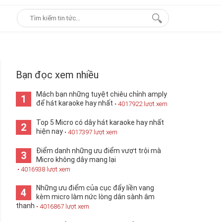
Bạn đọc xem nhiều
Mách bạn những tuyệt chiêu chỉnh amply
1
để hát karaoke hay nhất
• 4017922 lượt xem
Top 5 Micro có dây hát karaoke hay nhất
2
hiện nay
• 4017397 lượt xem
Điểm danh những ưu điểm vượt trội mà
3
Micro không dây mang lại
• 4016938 lượt xem
Những ưu điểm của cục đẩy liền vang
4
kèm micro làm nức lòng dân sành âm
thanh
• 4016867 lượt xem