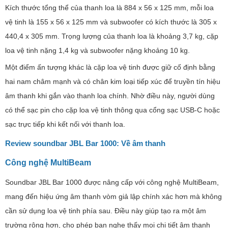
Kích thước tổng thể của thanh loa là 884 x 56 x 125 mm, mỗi loa
vệ tinh là 155 x 56 x 125 mm và subwoofer có kích thước là 305 x
440,4 x 305 mm. Trọng lượng của thanh loa là khoảng 3,7 kg, cặp
loa vệ tinh nặng 1,4 kg và subwoofer nặng khoảng 10 kg.
Một điểm ấn tượng khác là cặp loa vệ tinh được giữ cố định bằng
hai nam châm mạnh và có chân kim loại tiếp xúc để truyền tín hiệu
âm thanh khi gắn vào thanh loa chính. Nhờ điều này, người dùng
có thể sạc pin cho cặp loa vệ tinh thông qua cổng sạc USB-C hoặc
sạc trực tiếp khi kết nối với thanh loa.
Review soundbar JBL Bar 1000: Về âm thanh
Công nghệ MultiBeam
Soundbar JBL Bar 1000 được nâng cấp với công nghệ MultiBeam,
mang đến hiệu ứng âm thanh vòm giả lập chính xác hơn mà không
cần sử dụng loa vệ tinh phía sau. Điều này giúp tạo ra một âm
trường rộng hơn, cho phép bạn nghe thấy mọi chi tiết âm thanh