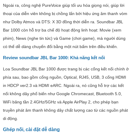
Ngoài ra, công nghệ PureVoice giúp tối ưu hóa giọng nói, giúp lời
thoại của diễn viên không bị chồng lấn bởi hiệu ứng âm thanh vòm
như Dolby Atmos và DTS: X 3D đồng thời diễn ra. Soundbar JBL
Bar 1000 còn hỗ trợ ba chế độ hoạt động linh hoạt: Movie (xem
phim), News (nghe tin tức) và Game (chơi game), mà người dùng
có thể dễ dàng chuyển đổi bằng một nút bấm trên điều khiển.
Review soundbar JBL Bar 1000: Khả năng kết nối
Loa Soundbar JBL Bar 1000 được trang bị các cổng kết nối chính ở
phía sau, bao gồm cổng nguồn, Optical, RJ45, USB, 3 cổng HDMI
in HDCP ver2.3 và HDMI eARC. Ngoài ra, nó cũng hỗ trợ các kết
nối không dây phổ biến như Google Chromecast, Bluetooth 5.0,
WiFi băng tần 2.4GHz/5GHz và Apple AirPlay 2, cho phép bạn
truyền phát âm thanh không dây chất lượng cao từ các nguồn phát
di động.
Ghép nối, cài đặt dễ dàng