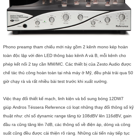
Phono preamp tham chiếu mới này gồm 2 kênh mono kép hoàn
toàn độc lập với đèn LED thông báo kênh A và B, mỗi kênh cho
phép kết nối 2 tay cần MM/MC. Các thiết bị của Zesto Audio được
chế tác thủ công hoàn toàn tại nhà máy ở Mỹ, đều phải trải qua 50
giờ chạy rà và rất nhiều bài test trước khi xuất xưởng.
Việc thay đổi thiết kế mạch, linh kiện và bổ sung bóng 12DW7
giúp Andros Téssera Reference có loạt những thay đổi thông số kỹ
thuật như: chỉ số dynamic range tăng từ 108dBV lên 116dBV, gain
đầu ra cũng tăng lên 7dB, các thông số về điện áp, dòng và công
suất cũng đều được cải thiện rõ ràng. Những cải tiến này tiếp tục