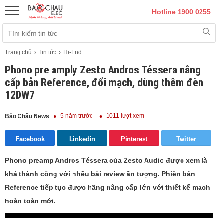
Hotline 1900 0255
Trang chủ
Tin tức
Hi-End
Phono pre amply Zesto Andros Téssera nâng
cấp bản Reference, đổi mạch, dùng thêm đèn
12DW7
5 năm trước
1011 lượt xem
Bảo Châu News
Facebook
Linkedin
Pinterest
Twitter
Phono preamp Andros Téssera của Zesto Audio được xem là
khá thành công với nhều bài review ấn tượng. Phiên bản
Reference tiếp tục được hãng nâng cấp lớn với thiết kế mạch
hoàn toàn mới.