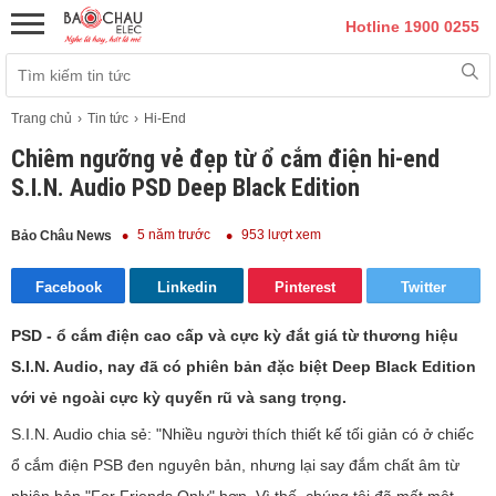
Hotline 1900 0255
Trang chủ
Tin tức
Hi-End
Chiêm ngưỡng vẻ đẹp từ ổ cắm điện hi-end
S.I.N. Audio PSD Deep Black Edition
5 năm trước
953 lượt xem
Bảo Châu News
Facebook
Linkedin
Pinterest
Twitter
PSD - ổ cắm điện cao cấp và cực kỳ đắt giá từ thương hiệu
S.I.N. Audio, nay đã có phiên bản đặc biệt Deep Black Edition
với vẻ ngoài cực kỳ quyến rũ và sang trọng.
S.I.N. Audio chia sẻ: "Nhiều người thích thiết kế tối giản có ở chiếc
ổ cắm điện PSB đen nguyên bản, nhưng lại say đắm chất âm từ