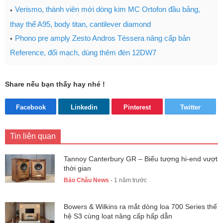
Verismo, thành viên mới dòng kim MC Ortofon đầu bảng,
thay thế A95, body titan, cantilever diamond
Phono pre amply Zesto Andros Téssera nâng cấp bản
Reference, đổi mạch, dùng thêm đèn 12DW7
Share nếu bạn thấy hay nhé !
Facebook
Linkedin
Pinterest
Twitter
Tin liên quan
Tannoy Canterbury GR – Biểu tượng hi-end vượt
thời gian
Bảo Châu News
- 1 năm trước
Bowers & Wilkins ra mắt dòng loa 700 Series thế
hệ S3 cùng loạt nâng cấp hấp dẫn