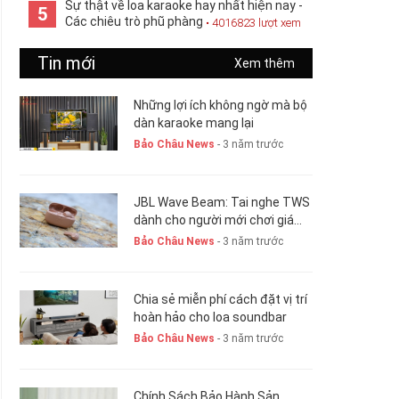
Sự thật về loa karaoke hay nhất hiện nay -
5
Các chiêu trò phũ phàng
• 4016823 lượt xem
Tin mới
Xem thêm
Những lợi ích không ngờ mà bộ
dàn karaoke mang lại
Bảo Châu News
- 3 năm trước
JBL Wave Beam: Tai nghe TWS
dành cho người mới chơi giá
chỉ 1,5 triệu đồng
Bảo Châu News
- 3 năm trước
Chia sẻ miễn phí cách đặt vị trí
hoàn hảo cho loa soundbar
Bảo Châu News
- 3 năm trước
Chính Sách Bảo Hành Sản