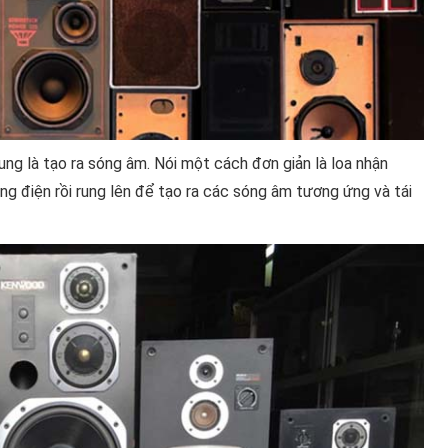
ung là tạo ra sóng âm. Nói một cách đơn giản là loa nhận
ng điện rồi rung lên để tạo ra các sóng âm tương ứng và tái