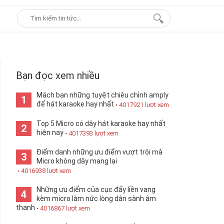
Bạn đọc xem nhiều
Mách bạn những tuyệt chiêu chỉnh amply
1
để hát karaoke hay nhất
• 4017921 lượt xem
Top 5 Micro có dây hát karaoke hay nhất
2
hiện nay
• 4017393 lượt xem
Điểm danh những ưu điểm vượt trội mà
3
Micro không dây mang lại
• 4016938 lượt xem
Những ưu điểm của cục đẩy liền vang
4
kèm micro làm nức lòng dân sành âm
thanh
• 4016867 lượt xem