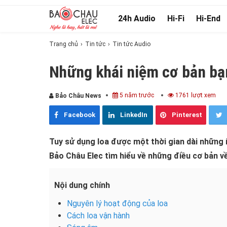
24h Audio
Hi-Fi
Hi-End
Trang chủ
Tin tức
Tin tức Audio
Những khái niệm cơ bản bạn
5 năm trước
1761 lượt xem
Bảo Châu News
Facebook
LinkedIn
Pinterest
Tuy sử dụng loa được một thời gian dài những í
Bảo Châu Elec tìm hiểu về những điều cơ bản v
Nội dung chính
Nguyên lý hoạt động của loa
Cách loa vận hành