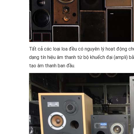
Tất cả các loại loa đều có nguyên lý hoạt động ch
dạng tín hiệu âm thanh từ bộ khuếch đại (ampli) bằ
tạo âm thanh ban đầu.