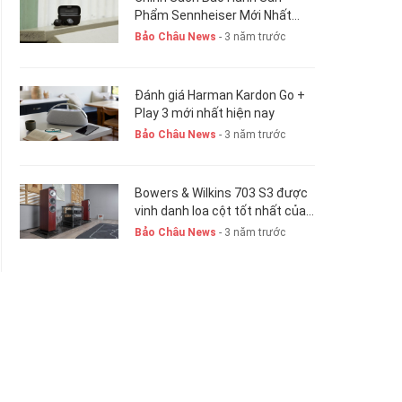
Phẩm Sennheiser Mới Nhất
Hiện Nay. New 2023
Bảo Châu News
- 3 năm trước
Đánh giá Harman Kardon Go +
Play 3 mới nhất hiện nay
Bảo Châu News
- 3 năm trước
Bowers & Wilkins 703 S3 được
vinh danh loa cột tốt nhất của
năm 2023-24
Bảo Châu News
- 3 năm trước