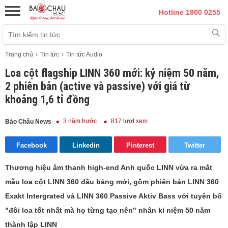
Hotline 1900 0255
Trang chủ
Tin tức
Tin tức Audio
Loa cột flagship LINN 360 mới: kỷ niệm 50 năm,
2 phiên bản (active và passive) với giá từ
khoảng 1,6 tỉ đồng
3 năm trước
817 lượt xem
Bảo Châu News
Facebook
Linkedin
Pinterest
Twitter
Thương hiệu âm thanh high-end Anh quốc LINN vừa ra mắt
mẫu loa cột LINN 360 đầu bảng mới, gồm phiên bản LINN 360
Exakt Intergrated và LINN 360 Passive Aktiv Bass với tuyên bố
"đôi loa tốt nhất mà họ từng tạo nên" nhân kỉ niệm 50 năm
thành lập LINN