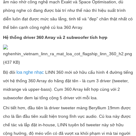
âm nào nhờ công nghệ mạch Exakt và Space Optimisation, dù
phòng nghe có đang được bài trí như thế nào thì hiệu suất trình
diễn luôn đạt được mức sâu lắng, tinh tế và “đẹp” chân thật nhất có
thể bên cạnh công nghệ củ loa 360 Array.
Hệ thống driver 360 Array và 2 subwoofer tích hợp
loa nghe nhạc
Bộ đôi
LINN 360 mới sở hữu cấu hình 4 đường tiếng
với hệ thống 360 Array do hãng đặt tên - là cụm 3 driver (tweeter,
midrange và upper-bass). Cụm 360 Array kết hợp cùng với 2
subwoofer đem lại tổng cộng 5 driver với mỗi loa.
Chi tiết hơn, đầu tiên là driver tweeter màng Beryllium 19mm được
cho là lần đầu tiên xuất hiện trong lĩnh vực audio. Củ loa này được
chế tác và lắp đặt in-house, LINN tuyên bố tweeter này sở hữu
cộng hưởng, độ méo vốn có đã vượt xa khỏi phạm vi mà tai người