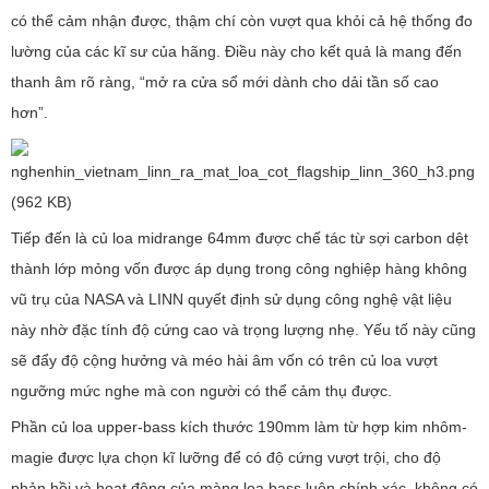
có thể cảm nhận được, thậm chí còn vượt qua khỏi cả hệ thống đo
lường của các kĩ sư của hãng. Điều này cho kết quả là mang đến
thanh âm rõ ràng, “mở ra cửa sổ mới dành cho dải tần số cao
hơn”.
Tiếp đến là củ loa midrange 64mm được chế tác từ sợi carbon dệt
thành lớp mỏng vốn được áp dụng trong công nghiệp hàng không
vũ trụ của NASA và LINN quyết định sử dụng công nghệ vật liệu
này nhờ đặc tính độ cứng cao và trọng lượng nhẹ. Yếu tố này cũng
sẽ đẩy độ cộng hưởng và méo hài âm vốn có trên củ loa vượt
ngưỡng mức nghe mà con người có thể cảm thụ được.
Phần củ loa upper-bass kích thước 190mm làm từ hợp kim nhôm-
magie được lựa chọn kĩ lưỡng để có độ cứng vượt trội, cho độ
phản hồi và hoạt động của màng loa bass luôn chính xác, không có