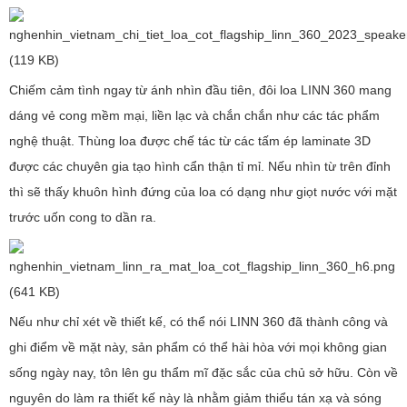
Chiếm cảm tình ngay từ ánh nhìn đầu tiên, đôi loa LINN 360 mang
dáng vẻ cong mềm mại, liền lạc và chắn chắn như các tác phẩm
nghệ thuật. Thùng loa được chế tác từ các tấm ép laminate 3D
được các chuyên gia tạo hình cẩn thận tỉ mỉ. Nếu nhìn từ trên đỉnh
thì sẽ thấy khuôn hình đứng của loa có dạng như giọt nước với mặt
trước uốn cong to dần ra.
Nếu như chỉ xét về thiết kế, có thể nói LINN 360 đã thành công và
ghi điểm về mặt này, sản phẩm có thể hài hòa với mọi không gian
sống ngày nay, tôn lên gu thẩm mĩ đặc sắc của chủ sở hữu. Còn về
nguyên do làm ra thiết kế này là nhằm giảm thiểu tán xạ và sóng