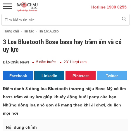
Hotline 1900 0255
Trang chủ
Tin tức
Tin tức Audio
3 Loa Bluetooth Bose bass hay trầm ấm và có
uy lực
5 năm trước
2311 lượt xem
Bảo Châu News
Facebook
Linkedin
Pinterest
Twitter
Điểm danh 3 dòng loa Bluetooth thương hiệu Bose Mỹ có âm
bass trầm và uy lực giúp khuấy động buổi party của bạn.
Những dòng loa nhỏ gọn dễ mang theo khi đi chơi, du lịch
mọi nơi
Nội dung chính