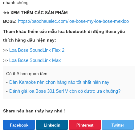
nhanh chóng.
⭐⭐ XEM THÊM CÁC SẢN PHẨM
https://baochauelec.com/loa-bose-my-loa-bose-mexico
BOSE:
Tham khảo thêm các mẫu loa bluetooth di động Bose yêu
thích hàng đầu hiện nay:
Loa Bose SoundLink Flex 2
>>
Loa Bose SoundLink Max
>>
Có thể bạn quan tâm:
Dàn Karaoke nên chọn hãng nào tốt nhất hiện nay
Đánh giá loa Bose 301 Seri V còn có được ưa chuộng?
Share nếu bạn thấy hay nhé !
Facebook
Linkedin
Pinterest
Twitter