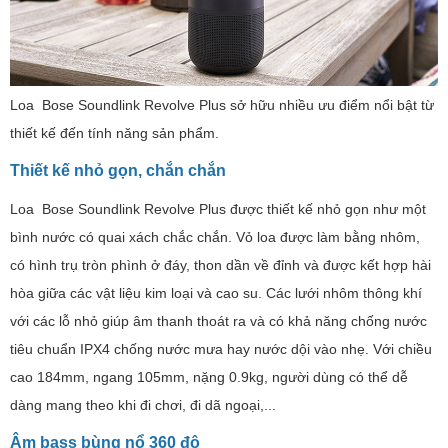
Loa Bose Soundlink Revolve Plus sở hữu nhiều ưu điểm nổi bật từ
thiết kế đến tính năng sản phẩm.
Thiết kế nhỏ gọn, chắn chắn
Loa Bose Soundlink Revolve Plus được thiết kế nhỏ gọn như một
bình nước có quai xách chắc chắn. Vỏ loa được làm bằng nhôm,
có hình trụ tròn phình ở đáy, thon dần về đỉnh và được kết hợp hài
hòa giữa các vật liệu kim loại và cao su. Các lưới nhôm thông khí
với các lỗ nhỏ giúp âm thanh thoát ra và có khả năng chống nước
tiêu chuẩn IPX4 chống nước mưa hay nước dội vào nhẹ. Với chiều
cao 184mm, ngang 105mm, nặng 0.9kg, người dùng có thể dễ
dàng mang theo khi đi chơi, đi dã ngoại,...
Âm bass bùng nổ 360 độ