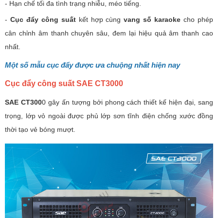
- Hạn chế tối đa tình trạng nhiễu, méo tiếng.
-
Cục đẩy công suất
kết hợp cùng
vang số karaoke
cho phép
cân chỉnh âm thanh chuyên sâu, đem lại hiệu quả âm thanh cao
nhất.
Một số mẫu cục đẩy được ưa chuộng nhất hiện nay
Cục đẩy công suất SAE CT3000
SAE CT300
0 gây ấn tượng bởi phong cách thiết kế hiện đại, sang
trọng, lớp vỏ ngoài được phủ lớp sơn tĩnh điện chống xước đồng
thời tạo vẻ bóng mượt.