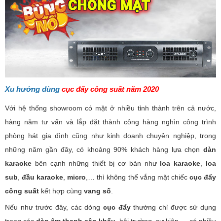
Xu hướng dùng
cục đẩy công suất năm 2020
Với hệ thống showroom có mặt ở nhiều tỉnh thành trên cả nước,
hàng năm tư vấn và lắp đặt thành công hàng nghìn công trình
phòng hát gia đình cũng như kinh doanh chuyên nghiệp, trong
những năm gần đây, có khoảng 90% khách hàng lựa chọn
dàn
karaoke
bên cạnh những thiết bị cơ bản như
loa karaoke
,
loa
sub
,
đầu karaoke
,
micro
,… thì không thể vắng mặt chiếc
cục đẩy
công suất
kết hợp cùng
vang số
.
Nếu như trước đây, các dòng
cục đẩy
thường chỉ được sử dụng
trong các
dàn âm thanh sân khấu
, hội trường, sự kiện,… có nhiều