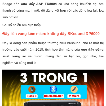
Bridge nên
cục đẩy AAP TD8004
có khả năng khuếch đại âm
thanh vô cùng mạnh mẽ, dễ dàng kết hợp với các dòng loa full, loa
sub cỡ lớn.
Chỉ số nhiễu âm cực thấp
Đẩy liền vang kèm micro không dây BKsound DP6000
Đây là dòng sản phẩm thuộc thương hiệu BKsound, cho ra mắt thị
trường vào cuối năm 2019, tích hợp tính năng của
cục đẩy công
suất
,
vang số
và
micro
, mang đến sự tiện lợi, gọn nhẹ, trải
nghiệm vô cùng mới lạ.