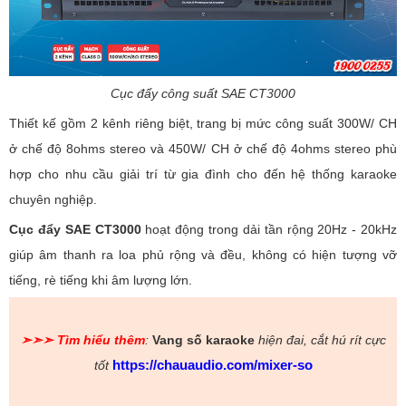
Cục đẩy công suất SAE CT3000
Thiết kế gồm 2 kênh riêng biệt, trang bị mức công suất 300W/ CH
ở chế độ 8ohms stereo và 450W/ CH ở chế độ 4ohms stereo phù
hợp cho nhu cầu giải trí từ gia đình cho đến hệ thống karaoke
chuyên nghiệp.
Cục đẩy SAE CT3000
hoạt động trong dải tần rộng 20Hz - 20kHz
giúp âm thanh ra loa phủ rộng và đều, không có hiện tượng vỡ
tiếng, rè tiếng khi âm lượng lớn.
➣➣➣
Tìm hiểu thêm
:
Vang số karaoke
hiện đai, cắt hú rít cực
https://chauaudio.com/mixer-so
tốt