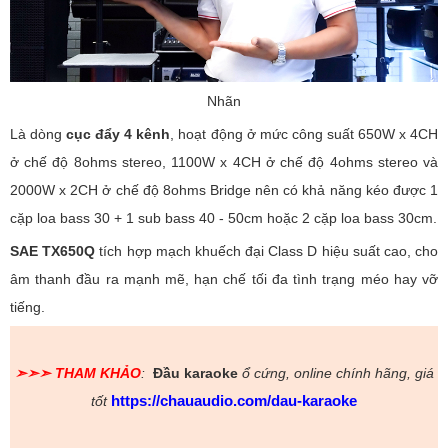
Nhãn
Là dòng
cục đẩy 4 kênh
, hoạt động ở mức công suất 650W x 4CH
ở chế độ 8ohms stereo, 1100W x 4CH ở chế độ 4ohms stereo và
2000W x 2CH ở chế độ 8ohms Bridge nên có khả năng kéo được 1
cặp loa bass 30 + 1 sub bass 40 - 50cm hoặc 2 cặp loa bass 30cm.
SAE TX650Q
tích hợp mạch khuếch đại Class D hiệu suất cao, cho
âm thanh đầu ra mạnh mẽ, hạn chế tối đa tình trạng méo hay vỡ
tiếng.
➣➣➣
THAM KHẢO
:
Đầu karaoke
ổ cứng, online chính hãng, giá
https://chauaudio.com/dau-karaoke
tốt