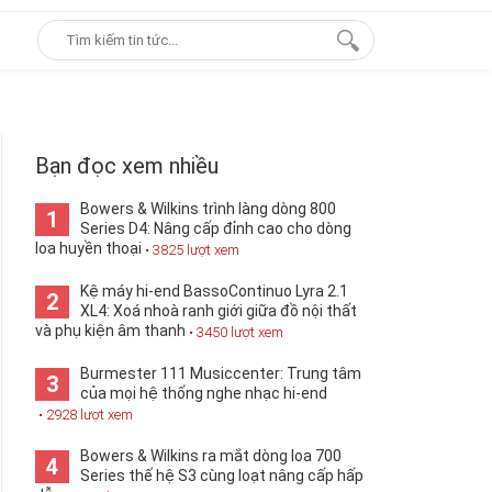
Bạn đọc xem nhiều
Bowers & Wilkins trình làng dòng 800
1
Series D4: Nâng cấp đỉnh cao cho dòng
loa huyền thoại
• 3825 lượt xem
Kệ máy hi-end BassoContinuo Lyra 2.1
2
XL4: Xoá nhoà ranh giới giữa đồ nội thất
và phụ kiện âm thanh
• 3450 lượt xem
Burmester 111 Musiccenter: Trung tâm
3
của mọi hệ thống nghe nhạc hi-end
• 2928 lượt xem
Bowers & Wilkins ra mắt dòng loa 700
4
Series thế hệ S3 cùng loạt nâng cấp hấp