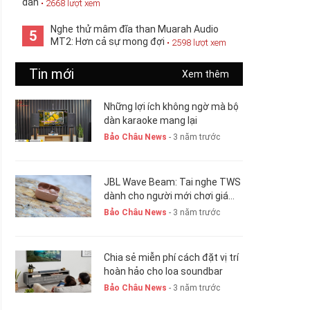
dẫn
• 2668 lượt xem
Nghe thử mâm đĩa than Muarah Audio
5
MT2: Hơn cả sự mong đợi
• 2598 lượt xem
Tin mới
Xem thêm
Những lợi ích không ngờ mà bộ
dàn karaoke mang lại
Bảo Châu News
- 3 năm trước
JBL Wave Beam: Tai nghe TWS
dành cho người mới chơi giá
chỉ 1,5 triệu đồng
Bảo Châu News
- 3 năm trước
Chia sẻ miễn phí cách đặt vị trí
hoàn hảo cho loa soundbar
Bảo Châu News
- 3 năm trước