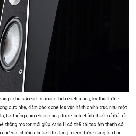
 công nghệ sợi carbon mang tính cách mạng, kỹ thuật đặc
 lượng cực nhẹ, đảm bảo cone loa vận hành chính trục như một
đó, hệ thống nam châm cũng được tinh chỉnh thiết kế để tối
ệ thống motor mới giúp Atria II có thể tái tạo âm thanh có
là nhờ vào những chi tiết độ động micro được nâng lên hẳn