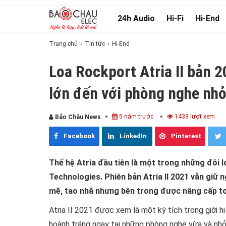
24h Audio
Hi-Fi
Hi-End
Trang chủ
Tin tức
Hi-End
Loa Rockport Atria II bản 
lớn đến với phòng nghe nh
5 năm trước
1439 lượt xem
Bảo Châu News
Facebook
LinkedIn
Pinterest
Thế hệ Atria đầu tiên là một trong những đôi 
Technologies. Phiên bản Atria II 2021 vẫn giữ
mẽ, tao nhã nhưng bên trong được nâng cấp to
Atria II 2021 được xem là một kỳ tích trong giới 
hoành tráng ngay tại những phòng nghe vừa và nhỏ