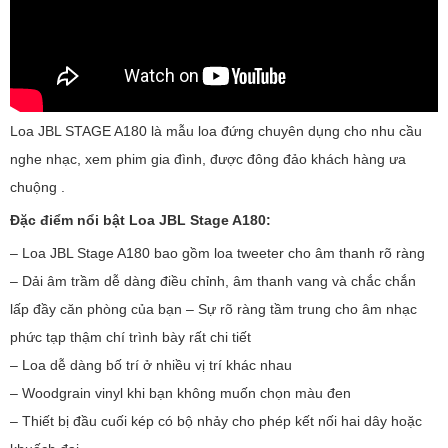
Loa JBL STAGE A180 là mẫu loa đứng chuyên dụng cho nhu cầu
nghe nhạc, xem phim gia đình, được đông đảo khách hàng ưa
chuộng .
Đặc điểm nổi bật Loa JBL Stage A180:
– Loa JBL Stage A180 bao gồm loa tweeter cho âm thanh rõ ràng
– Dải âm trầm dễ dàng điều chỉnh, âm thanh vang và chắc chắn
lấp đầy căn phòng của bạn – Sự rõ ràng tầm trung cho âm nhạc
phức tạp thậm chí trình bày rất chi tiết
– Loa dễ dàng bố trí ở nhiều vị trí khác nhau
– Woodgrain vinyl khi bạn không muốn chọn màu đen
– Thiết bị đầu cuối kép có bộ nhảy cho phép kết nối hai dây hoặc