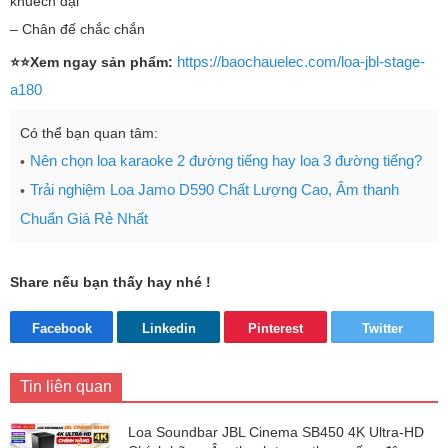
khuếch đại
– Chân đế chắc chắn
https://baochauelec.com/loa-jbl-stage-
⭐⭐Xem ngay sản phẩm:
a180
Có thể bạn quan tâm:
Nên chọn loa karaoke 2 đường tiếng hay loa 3 đường tiếng?
Trải nghiệm Loa Jamo D590 Chất Lượng Cao, Âm thanh
Chuẩn Giá Rẻ Nhất
Share nếu bạn thấy hay nhé !
Facebook
Linkedin
Pinterest
Twitter
Tin liên quan
Loa Soundbar JBL Cinema SB450 4K Ultra-HD