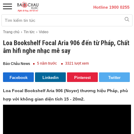
Hotline 1900 0255
Trang chủ
Tin tức
Video
Loa Bookshelf Focal Aria 906 đến từ Pháp, Chất
âm hifi nghe nhạc mê say
5 năm trước
3321 lượt xem
Bảo Châu News
Facebook
Linkedin
Pinterest
Twitter
Loa Focal Bookshelf Aria 906 (Noyer) thương hiệu Pháp, phù
hợp với không gian diện tích 15 - 20m2.