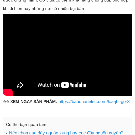
được chứng minh, Go 3 đã có thêm khả năng chống bụi, phù hợp
khi đi biển hay những nơi có nhiều bụi bẩn.
https://baochauelec.com/loa-jbl-go-3
⭐⭐ XEM NGAY SẢN PHẨM:
Có thể bạn quan tâm:
Nên chọn cục đẩy nguồn xung hay cục đẩy nguồn xuyến?