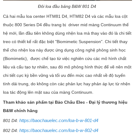
Đôi loa đầu bảng B&W 801 D4
Cả hai mẫu loa center HTM81 D4, HTM82 D4 và các mẫu loa cột
thuộc 800 Series D4 đều trang bị driver mid màng Continuum thế
hệ mới, lần đầu tiên không dùng nhện loa mà thay vào đó là chi tiết
treo có thiết kế rất đặc biệt "Biomimetic Suspension". Chi tiết thay
thế cho nhện loa này được ứng dụng công nghệ phỏng sinh học
(Biomimetic), được chế tạo từ việc nghiên cứu các mô hình chất
liệu và cấu tạo tự nhiên, sau đó mô phỏng hình thức để vẽ nên một
chi tiết cực kỳ bền vững và tối ưu đến mức cao nhất về độ tuyến
tính dải trung, do không còn các phản lực hay phản áp lực từ nhện
loa tác động lên mặt sau của màng Continuum.
Tham khảo sản phẩm tại Bảo Châu Elec - Đại lý thương hiệu
B&W chính hãng
https://baochauelec.com/loa-b-w-801-d4
801 D4:
https://baochauelec.com/loa-b-w-802-d4
802 D4: