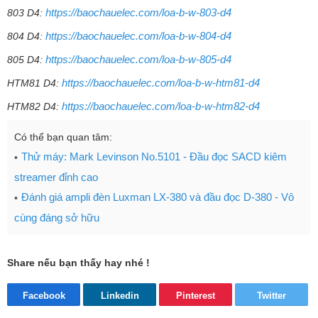
https://baochauelec.com/loa-b-w-803-d4
803 D4:
https://baochauelec.com/loa-b-w-804-d4
804 D4:
https://baochauelec.com/loa-b-w-805-d4
805 D4:
https://baochauelec.com/loa-b-w-htm81-d4
HTM81 D4:
https://baochauelec.com/loa-b-w-htm82-d4
HTM82 D4:
Có thể bạn quan tâm:
Thử máy: Mark Levinson No.5101 - Đầu đọc SACD kiêm
streamer đỉnh cao
Đánh giá ampli đèn Luxman LX-380 và đầu đọc D-380 - Vô
cùng đáng sở hữu
Share nếu bạn thấy hay nhé !
Facebook
Linkedin
Pinterest
Twitter