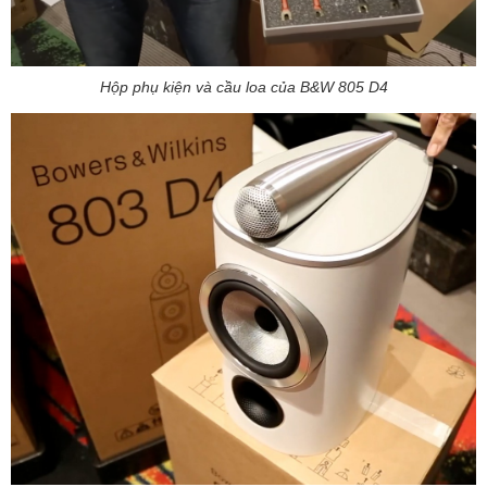
Hộp phụ kiện và cầu loa của B&W 805 D4